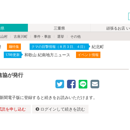
山県
三重県
頑張るお店 
北山村
古座川町
事件・事故
選挙
その他
付
紀北町
麺特集
クマの目撃情報（８月３日、４日）
和歌山 紀南地方ニュース
17時更新
イベント情報
進協が発行
新聞電子版に登録すると続きをお読みいただけます。
試読を申し込む
ログインして続きを読む