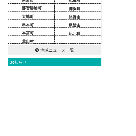
新宮市
紀宝町
那智勝浦町
御浜町
太地町
熊野市
串本町
尾鷲市
本宮町
紀北町
北山村
地域ニュース一覧
お知らせ