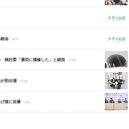
会総会
（4/11）
か 検討委「適切に補修した」と総括
（3/19）
高が初出場
（3/14）
上げ後に自爆
（3/6）