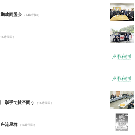
進期成同盟会
（14時間前）
14時間前）
酬 挙手で賛否問う
（14時間前）
ス座流星群
（14時間前）