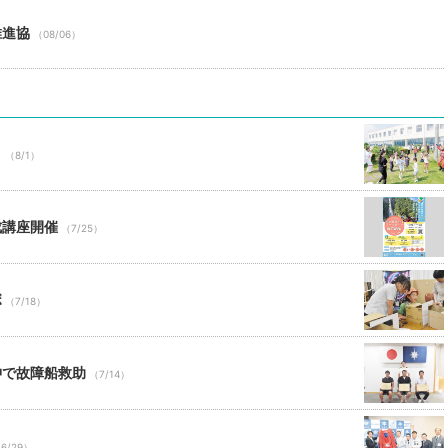
推進協
（08/06）
」
（8/1）
成講座開催
（7/25）
ボ
（7/18）
沖で故障船救助
（7/14）
6/29）