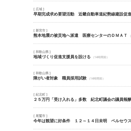
[ 広域 ]
早期完成求め要望活動 近畿自動車道紀勢線建設促
[ 新宮市 ]
熊本地震の被災地へ派遣 医療センターのＤＭＡＴ
（
[ 和歌山県 ]
地域づくり促進支援員を設ける
（14時間前）
[ 和歌山県 ]
障がい者対象 職員採用試験
（14時間前）
[ 紀北町 ]
２５万円「受け入れる」多数 紀北町議会の議員報
[ 尾鷲市 ]
今年は観望に好条件 １２～１４日未明 ペルセウ