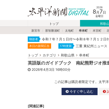
2026
8
7
月
日
金曜日
トップ
和歌
新宮市
那智勝浦町
太地町
串本町
本宮町
令和７年７月１日付〜令和８年７月１２日
物故者
三重 東紀州ニュース
本日の新聞広告
17時更新
トップ
カテゴリ
和歌山県
串本町
英語版のガイドブック 南紀熊野ジオ推
2026年4月3日
16時00分
この記事は購読者限定です。太平洋
今すぐ申し込む
[関連記事]