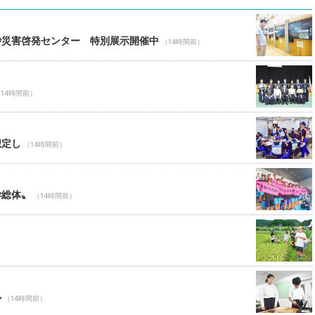
砂災害啓発センター 特別展示開催中
（14時間前）
14時間前）
想定し
（14時間前）
学総体〟
（14時間前）
ル
（14時間前）