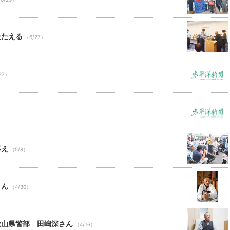
たたえる
（6/27）
27）
応え
（5/8）
さん
（4/30）
歌山県警部 田嶋深さん
（4/16）