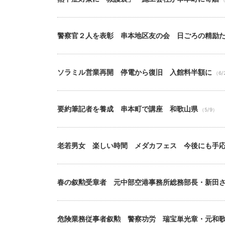
警察官２人を表彰 串本地区友の会 日ごろの精励
ソラミル営業再開 停電から復旧 入館料半額に
（6/
要約筆記者を養成 串本町で講座 和歌山県
（5/9）
老若男女 楽しい時間 メダカフェス 今後にも手
春の叙勲受章者 元中部空港事務所総務部長・新田
危険業務従事者叙勲 警察功労 瑞宝単光章・元和