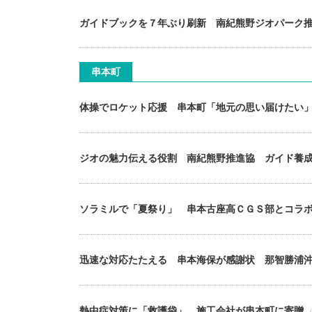
ガイドブックを７年ぶり刷新 南紀熊野ジオパーク
串本町
体操でロケット応援 串本町「地元の思い届けたい
ジオの魅力伝える役割 南紀熊野推進協 ガイド養
ソラミルで「夏祭り」 串本古座高ＣＧＳ部とコラ
迅速な対応たたえる 串本海保が感謝状 那智勝浦
熱中症対策に「救護袋」 施工会社が串本町に寄贈
（