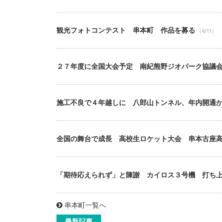
観光フォトコンテスト 串本町 作品を募る
（4/11）
２７年度に全国大会予定 南紀熊野ジオパーク協議
施工不良で４年越しに 八郎山トンネル、年内開通
全国の舞台で成長 高校生ロケット大会 串本古座
「期待応えられず」と陳謝 カイロス３号機 打ち
串本町一覧へ
最新記事