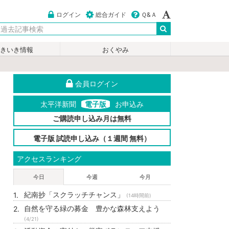
ログイン
総合ガイド
Ｑ&Ａ
いきいき情報
おくやみ
会員ログイン
太平洋新聞
電子版
お申込み
ご購読申し込み月は無料
電子版 試読申し込み（１週間 無料）
アクセスランキング
今日
今週
今月
紀南抄「スクラッチチャンス」
(14時間前)
自然を守る緑の募金 豊かな森林支えよう
(4/21)