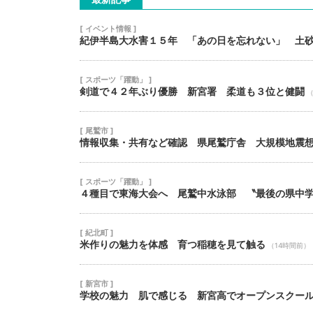
[ イベント情報 ]
紀伊半島大水害１５年 「あの日を忘れない」 土
[ スポーツ「躍動」 ]
剣道で４２年ぶり優勝 新宮署 柔道も３位と健闘
（
[ 尾鷲市 ]
情報収集・共有など確認 県尾鷲庁舎 大規模地震
[ スポーツ「躍動」 ]
４種目で東海大会へ 尾鷲中水泳部 〝最後の県中
[ 紀北町 ]
米作りの魅力を体感 育つ稲穂を見て触る
（14時間前）
[ 新宮市 ]
学校の魅力 肌で感じる 新宮高でオープンスクー