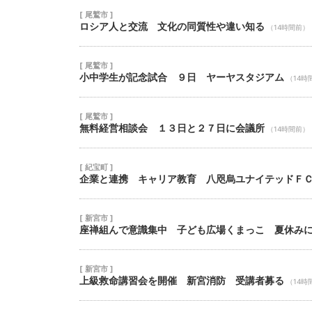
[ 尾鷲市 ]
ロシア人と交流 文化の同質性や違い知る
（14時間前）
[ 尾鷲市 ]
小中学生が記念試合 ９日 ヤーヤスタジアム
（14時
[ 尾鷲市 ]
無料経営相談会 １３日と２７日に会議所
（14時間前）
[ 紀宝町 ]
企業と連携 キャリア教育 八咫烏ユナイテッドＦ
[ 新宮市 ]
座禅組んで意識集中 子ども広場くまっこ 夏休み
[ 新宮市 ]
上級救命講習会を開催 新宮消防 受講者募る
（14時