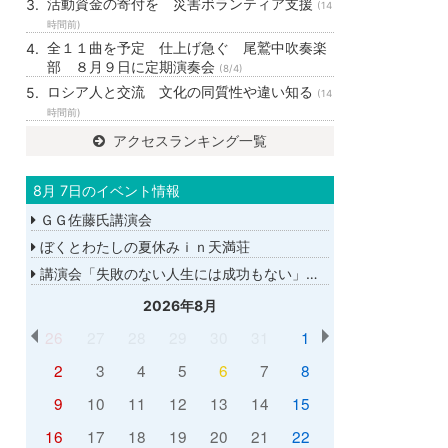
活動資金の寄付を 災害ボランティア支援
(14
時間前)
全１１曲を予定 仕上げ急ぐ 尾鷲中吹奏楽
部 ８月９日に定期演奏会
(8/4)
ロシア人と交流 文化の同質性や違い知る
(14
時間前)
アクセスランキング一覧
8月 7日のイベント情報
ＧＧ佐藤氏講演会
ぼくとわたしの夏休みｉｎ天満荘
講演会「失敗のない人生には成功もない」講師：ＧＧ佐藤さん
2026年8月
26
27
28
29
30
31
1
2
3
4
5
6
7
8
9
10
11
12
13
14
15
16
17
18
19
20
21
22