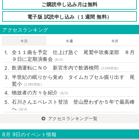
ご購読申し込み月は無料
電子版 試読申し込み（１週間 無料）
アクセスランキング
今日
今週
今月
全１１曲を予定 仕上げ急ぐ 尾鷲中吹奏楽部 ８月
９日に定期演奏会
(8/4)
飲酒運転にＮＯ 新宮市内で飲酒検問
(23時間前)
半世紀の眠りから覚め タイムカプセル掘り出す 尾
鷲小
(23時間前)
物故者の方々を紹介
(8/5)
石川さんエベレスト登頂 登山歴わずか５年で最高峰
へ
(8/4)
アクセスランキング一覧
8月 9日のイベント情報