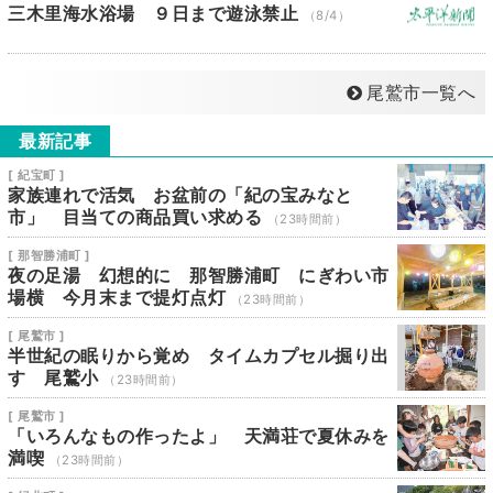
三木里海水浴場 ９日まで遊泳禁止
（8/4）
尾鷲市一覧へ
最新記事
[ 紀宝町 ]
家族連れで活気 お盆前の「紀の宝みなと
市」 目当ての商品買い求める
（23時間前）
[ 那智勝浦町 ]
夜の足湯 幻想的に 那智勝浦町 にぎわい市
場横 今月末まで提灯点灯
（23時間前）
[ 尾鷲市 ]
半世紀の眠りから覚め タイムカプセル掘り出
す 尾鷲小
（23時間前）
[ 尾鷲市 ]
「いろんなもの作ったよ」 天満荘で夏休みを
満喫
（23時間前）