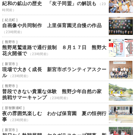
紀和の鉱山の歴史 「友子同盟」の解説も
（23
時間前）
[ 紀北町 ]
自画像や共同制作 上里保育園児自慢の作品
（23時間前）
[ 熊野市 ]
熊野尾鷲道路で通行規制 ８月１７日 熊野大
花火開催で
（23時間前）
[ 新宮市 ]
現場で大きく成長 新宮市ボランティアスクー
ル
（23時間前）
[ 熊野市 ]
普段できない貴重な体験 熊野少年自然の家
挑戦サマーキャンプ
（23時間前）
[ 那智勝浦町 ]
夜の雰囲気楽しむ わかば保育園 夏の恒例行
事
（23時間前）
[ 新宮市 ]