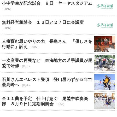
小中学生が記念試合 ９日 ヤーヤスタジアム
（8/6）
無料経営相談会 １３日と２７日に会議所
（8/6）
人権育む思いやりの力 長島さん 「優しさを
行動に」訴え
（8/5）
一次産業の再興など 東海地方の若手議員が尾
鷲で研修
（8/5）
石川さんエベレスト登頂 登山歴わずか５年で
最高峰へ
（8/4）
全１１曲を予定 仕上げ急ぐ 尾鷲中吹奏楽
部 ８月９日に定期演奏会
（8/4）