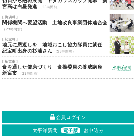
初日から熱戦展開 ヤタガラスカップ開幕 新
宮高は白星発進
（23時間前）
[ 御浜町 ]
関係機関へ要望活動 土地改良事業団体連合会
（23時間前）
[ 紀宝町 ]
地元に恩返しを 地域おこし協力隊員に就任
紀宝町出身の杉浦さん
（23時間前）
[ 新宮市 ]
食を通した健康づくり 食推委員の養成講座
新宮市
（23時間前）
会員ログイン
太平洋新聞
電子版
お申込み