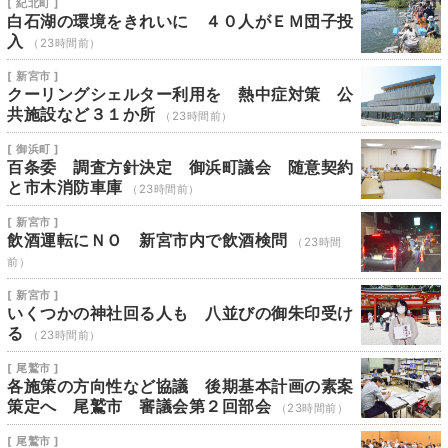
[ 紀北町 ]
白石湖の環境をきれいに ４０人がＥＭ団子投
入
（23時間前）
[ 新宮市 ]
クーリングシェルター利用を 熱中症対策 公
共施設など３１か所
（23時間前）
[ 御浜町 ]
百条委 調査方針決定 御浜町議会 随意契約
と市木消防車庫
（23時間前）
[ 新宮市 ]
飲酒運転にＮＯ 新宮市内で飲酒検問
（23時間
前）
[ 新宮市 ]
いくつかの神社回る人も 八並びの御朱印受け
る
（23時間前）
[ 尾鷲市 ]
各施策の方向性など協議 後期基本計画の素案
策定へ 尾鷲市 審議会第２回部会
（23時間前）
[ 尾鷲市 ]