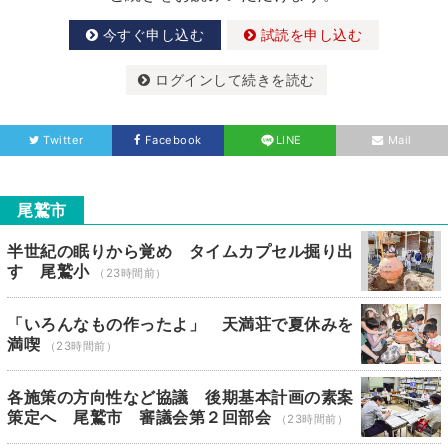
今すぐ申し込む
試読を申し込む
ログインして続きを読む
Twitter
Facebook
LINE
Mail
尾鷲市
半世紀の眠りから覚め タイムカプセル掘り出
す 尾鷲小
（23時間前）
「いろんなもの作ったよ」 天満荘で夏休みを
満喫
（23時間前）
各施策の方向性など協議 後期基本計画の素案
策定へ 尾鷲市 審議会第２回部会
（23時間前）