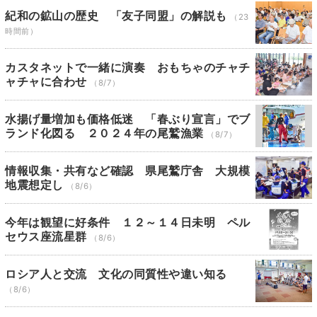
紀和の鉱山の歴史 「友子同盟」の解説も
（23
時間前）
カスタネットで一緒に演奏 おもちゃのチャチ
ャチャに合わせ
（8/7）
水揚げ量増加も価格低迷 「春ぶり宣言」でブ
ランド化図る ２０２４年の尾鷲漁業
（8/7）
情報収集・共有など確認 県尾鷲庁舎 大規模
地震想定し
（8/6）
今年は観望に好条件 １２～１４日未明 ペル
セウス座流星群
（8/6）
ロシア人と交流 文化の同質性や違い知る
（8/6）