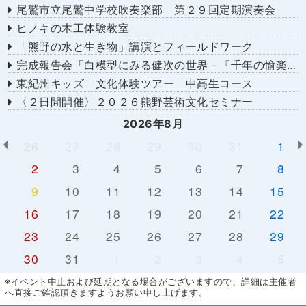
尾鷲市立尾鷲中学校吹奏楽部 第２９回定期演奏会
ヒノキの木工体験教室
「熊野の水と生き物」講演とフィールドワーク
完成報告会「白模型にみる健次の世界－『千年の愉楽』『奇蹟』より－」
東紀州キッズ 文化体験ツアー 中高生コース
〈２日間開催〉２０２６熊野芸術文化セミナー
2026年8月
26
27
28
29
30
31
1
2
3
4
5
6
7
8
9
10
11
12
13
14
15
16
17
18
19
20
21
22
23
24
25
26
27
28
29
30
31
1
2
3
4
5
※イベント中止および延期となる場合がございますので、詳細は主催者
へ直接ご確認頂きますようお願い申し上げます。