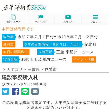
最新ニュース
ランキング
掲載写真
メニュー
本日は休刊日です
令和７年７月１日付〜令和８年７月１２日付
物故者
紀北町
麺特集
クマの目撃情報（８月３日、４日）
三重 東紀州ニュース
本日の新聞広告
17時更新
和歌山 紀南地方ニュース
17時更新
イベント情報
カテゴリ
三重県
尾鷲市
建設事務所入札
2026年7月9日
16時00分
この記事は購読者限定です。太平洋新聞電子版に登録する
と続きをお読みいただけます。