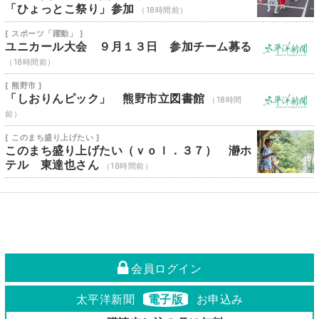
「ひょっとこ祭り」参加
（18時間前）
[ スポーツ「躍動」 ]
ユニカール大会 ９月１３日 参加チーム募る
（18時間前）
[ 熊野市 ]
「しおりんピック」 熊野市立図書館
（18時間
前）
[ このまち盛り上げたい ]
このまち盛り上げたい（ｖｏｌ．３７） 瀞ホ
テル 東達也さん
（18時間前）
会員ログイン
太平洋新聞
電子版
お申込み