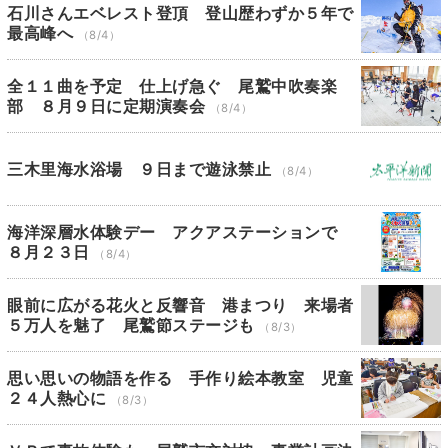
石川さんエベレスト登頂 登山歴わずか５年で
最高峰へ
（8/4）
全１１曲を予定 仕上げ急ぐ 尾鷲中吹奏楽
部 ８月９日に定期演奏会
（8/4）
三木里海水浴場 ９日まで遊泳禁止
（8/4）
海洋深層水体験デー アクアステーションで
８月２３日
（8/4）
眼前に広がる花火と反響音 港まつり 来場者
５万人を魅了 尾鷲節ステージも
（8/3）
思い思いの物語を作る 手作り絵本教室 児童
２４人熱心に
（8/3）