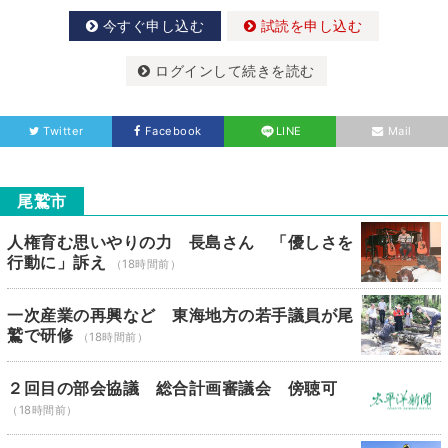
今すぐ申し込む
試読を申し込む
ログインして続きを読む
Twitter
Facebook
LINE
Mail
尾鷲市
人権育む思いやりの力 長島さん 「優しさを
行動に」訴え
（18時間前）
一次産業の再興など 東海地方の若手議員が尾
鷲で研修
（18時間前）
２回目の部会協議 総合計画審議会 傍聴可
（18時間前）