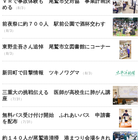
ＶＲで事故体験も 尾鷲市交対協 事業計画決
める
（8/3）
前夜祭に約７００人 駅前公園で酒杯交わす
（8/3）
東野圭吾さん追悼 尾鷲市立図書館にコーナー
（8/3）
新田町で目撃情報 ツキノワグマ
（8/3）
三重大の挑戦伝える 医師が高校生に肺がん講
座
（7/31）
無料パス受け付け開始 ふれあいバス 申請書
を配布
（7/31）
約１４０人が尾鷲港清掃 港まつり会場をきれ