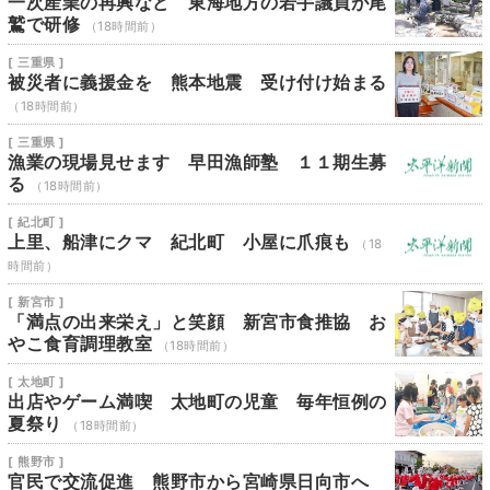
一次産業の再興など 東海地方の若手議員が尾
鷲で研修
（18時間前）
[ 三重県 ]
被災者に義援金を 熊本地震 受け付け始まる
（18時間前）
[ 三重県 ]
漁業の現場見せます 早田漁師塾 １１期生募
る
（18時間前）
[ 紀北町 ]
上里、船津にクマ 紀北町 小屋に爪痕も
（18
時間前）
[ 新宮市 ]
「満点の出来栄え」と笑顔 新宮市食推協 お
やこ食育調理教室
（18時間前）
[ 太地町 ]
出店やゲーム満喫 太地町の児童 毎年恒例の
夏祭り
（18時間前）
[ 熊野市 ]
官民で交流促進 熊野市から宮崎県日向市へ