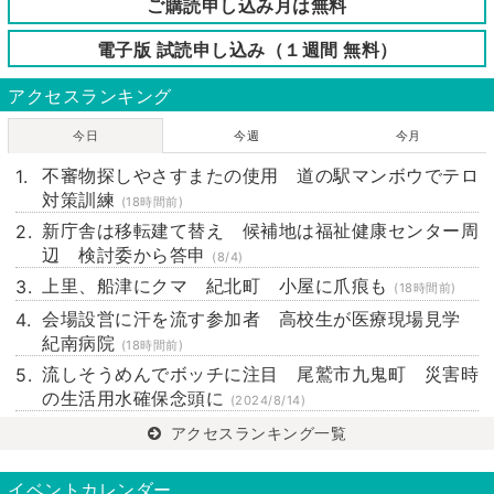
ご購読申し込み月は無料
電子版 試読申し込み（１週間 無料）
アクセスランキング
今日
今週
今月
不審物探しやさすまたの使用 道の駅マンボウでテロ
対策訓練
(18時間前)
新庁舎は移転建て替え 候補地は福祉健康センター周
辺 検討委から答申
(8/4)
上里、船津にクマ 紀北町 小屋に爪痕も
(18時間前)
会場設営に汗を流す参加者 高校生が医療現場見学
紀南病院
(18時間前)
流しそうめんでボッチに注目 尾鷲市九鬼町 災害時
の生活用水確保念頭に
(2024/8/14)
アクセスランキング一覧
イベントカレンダー