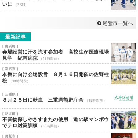
いに
（7/31）
尾鷲市一覧へ
最新記事
[ 御浜町 ]
会場設営に汗を流す参加者 高校生が医療現場
見学 紀南病院
（18時間前）
[ 新宮市 ]
本番に向け会場設営 ８月１６日開催の佐野柱
松
（18時間前）
[ 三重県 ]
８月２５日に献血 三重県熊野庁舎
（18時間前）
[ 紀北町 ]
不審物探しやさすまたの使用 道の駅マンボウ
でテロ対策訓練
（18時間前）
[ 尾鷲市 ]