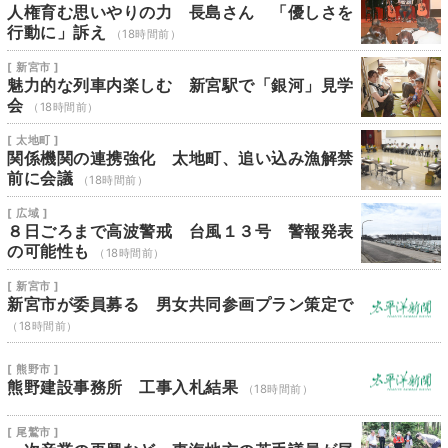
人権育む思いやりの力 長島さん 「優しさを
行動に」訴え
（18時間前）
[ 新宮市 ]
魅力的な列車内楽しむ 新宮駅で「銀河」見学
会
（18時間前）
[ 太地町 ]
関係機関の連携強化 太地町、追い込み漁解禁
前に会議
（18時間前）
[ 広域 ]
８日ごろまで高波警戒 台風１３号 警報発表
の可能性も
（18時間前）
[ 新宮市 ]
新宮市が委員募る 男女共同参画プラン策定で
（18時間前）
[ 熊野市 ]
熊野建設事務所 工事入札結果
（18時間前）
[ 尾鷲市 ]