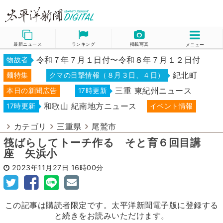
最新ニュース
ランキング
掲載写真
メニュー
令和７年７月１日付〜令和８年７月１２日付
物故者
紀北町
麺特集
クマの目撃情報（８月３日、４日）
三重 東紀州ニュース
本日の新聞広告
17時更新
和歌山 紀南地方ニュース
17時更新
イベント情報
カテゴリ
三重県
尾鷲市
筏ばらしてトーチ作る そと育６回目講
座 矢浜小
2023年11月27日
16時00分
この記事は購読者限定です。太平洋新聞電子版に登録する
と続きをお読みいただけます。