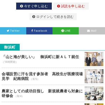
今すぐ申し込む
試読を申し込む
ログインして続きを読む
Twitter
Facebook
LINE
Mail
御浜町
「山と海が美しい」 御浜町に新ＡＬＴ就任
（14時間前）
会場設営に汗を流す参加者 高校生が医療現場
見学 紀南病院
（8/5）
農家としての成功目指し 新規就農者ら対象に
研修会
（8/4）