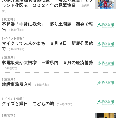
水揚げ量増加も価格低迷 「春ぶり宣言」でブ
ランド化図る ２０２４年の尾鷲漁業
（14時間
前）
[ 紀北町 ]
不起訴「非常に残念」 盛り土問題 議会で報
告
（14時間前）
[ イベント情報 ]
マイクラで未来のまち ８月９日 新鹿公民館
で
（14時間前）
[ 三重県 ]
家電販売が大幅増 三重県内 ５月の経済情勢
（14時間前）
[ 三重県 ]
建設事務所入札
（14時間前）
[ イベント情報 ]
クイズと縁日 こどもの城
（14時間前）
[ 新宮市 ]