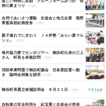
楽しい時間に笑顔 グループホームみつわ 恒
例の夏まつり
（7/25）
合同であいさつ運動 生徒会と地元企業 熊野
青藍高校紀南校舎
（7/22）
親子連れでにぎわう ＪＡ伊勢「みらい夏マル
シェ」
（7/22）
海外協力隊でカンボジアへ 御浜町出身の三上
さん 町長を表敬訪問
（7/21）
消防車庫問題で御浜町議会 百条委設置へ動
き 臨時会招集を請求
（7/16）
御浜町長選立候補説明会 ８月２１日
（7/15）
自転車の安全利用を 紀宝署と生徒会が啓発