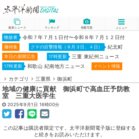
最新ニュース
ランキング
掲載写真
メニュー
令和７年７月１日付〜令和８年７月１２日付
物故者
紀北町
麺特集
クマの目撃情報（８月３日、４日）
三重 東紀州ニュース
本日の新聞広告
17時更新
和歌山 紀南地方ニュース
17時更新
イベント情報
カテゴリ
三重県
御浜町
地域の健康に貢献 御浜町で高血圧予防教
室 三重大医学生
2025年9月1日
16時00分
この記事は購読者限定です。太平洋新聞電子版に登録する
と続きをお読みいただけます。