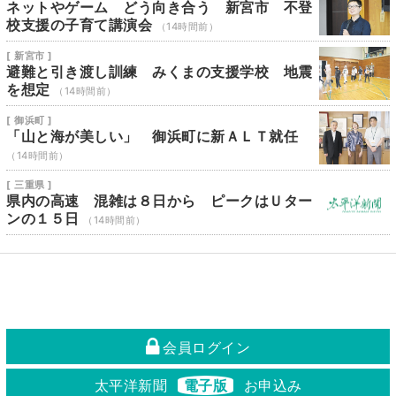
ネットやゲーム どう向き合う 新宮市 不登
校支援の子育て講演会
（14時間前）
[ 新宮市 ]
避難と引き渡し訓練 みくまの支援学校 地震
を想定
（14時間前）
[ 御浜町 ]
「山と海が美しい」 御浜町に新ＡＬＴ就任
（14時間前）
[ 三重県 ]
県内の高速 混雑は８日から ピークはＵター
ンの１５日
（14時間前）
会員ログイン
太平洋新聞
電子版
お申込み