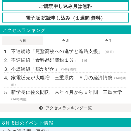
ご購読申し込み月は無料
電子版 試読申し込み（１週間 無料）
アクセスランキング
今日
今週
今月
不連続線「尾鷲高校への進学と進路支援」
(4/11)
不連続線「食料品消費税１％」
(8/6)
不連続線「鶏か卵か」
(14時間前)
家電販売が大幅増 三重県内 ５月の経済情勢
(14時間
前)
新学長に佐久間氏 来年４月から６年間 三重大学
(14時間前)
アクセスランキング一覧
8月 8日のイベント情報