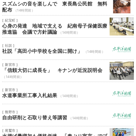
スズムシの音を楽しんで 東長島公民館 無料
配布
（14時間前）
[ 紀宝町 ]
心身の発達 地域で支える 紀南母子保健医療
推進協 会議で方針議論
（14時間前）
[ 社説 ]
社説「高田小中学校を全国に開け」
（14時間前）
[ 新宮市 ]
「信頼大切に成長を」 キナンが近況説明会
（14時間前）
[ 新宮市 ]
水道事業所工事入札結果
（14時間前）
[ 熊野市 ]
自由研削と石取り替え等講習
（14時間前）
[ 尾鷲市 ]