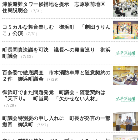
津波避難タワー候補地を提示 志原駅前地区
住民説明会
（7/31）
コミカルな舞台楽しむ 御浜町 「劇団うりん
こ」公演
（7/31）
町長問責決議を可決 議長への発言巡り 御浜
町議会
（7/30）
百条委で徹底調査 市木消防車庫と随意契約の
２件 御浜町議会
（7/29）
御浜町でまた問題発覚 町議会・随意契約は
〝天下り〟 町当局 「欠かせない人材」
（7/28）
町議会特別委の申し入れに 町長が発言の一部
撤回 御浜町
（7/27）