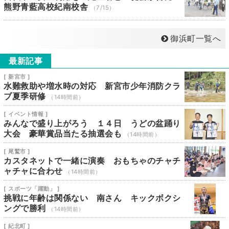
熊野青藍高校紀南校舎
（7/15）
御浜町一覧へ
最新記事
[ 新宮市 ]
水難救助や増水時の対応 新宮市少年消防クラ
ブ夏季研修
（14時間前）
[ イベント情報 ]
みんなで盛り上がろう １４日 うどの盆踊り
大会 豪華賞品当たる抽選会も
（14時間前）
[ 尾鷲市 ]
カスタネットで一緒に演奏 おもちゃのチャチ
ャチャに合わせ
（14時間前）
[ スポーツ「躍動」 ]
挑戦に年齢は関係ない 南さん キックボクシ
ングで勝利
（14時間前）
[ 紀北町 ]