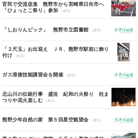
官民で交流促進 熊野市から宮崎県日向市へ
「ひょっとこ祭り」参加
（8/5）
「しおりんピック」 熊野市立図書館
（8/5）
「２尺玉」お出迎え ＪＲ、熊野市駅前に飾り
付け
（8/3）
ガス溶接技能講習会を開催
（8/3）
北山川の伝統行事 盛況 紀和の火祭り 柱ま
つりや花火楽しむ
（8/3）
熊野少年自然の家 第５回星空観望会
（8/3）