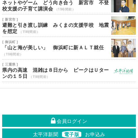
ネットやゲーム どう向き合う 新宮市 不登
校支援の子育て講演会
（11時間前）
[ 新宮市 ]
避難と引き渡し訓練 みくまの支援学校 地震
を想定
（11時間前）
[ 御浜町 ]
「山と海が美しい」 御浜町に新ＡＬＴ就任
（11時間前）
[ 三重県 ]
県内の高速 混雑は８日から ピークはＵター
ンの１５日
（11時間前）
会員ログイン
太平洋新聞
電子版
お申込み