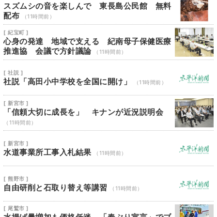
スズムシの音を楽しんで 東長島公民館 無料
配布
（11時間前）
[ 紀宝町 ]
心身の発達 地域で支える 紀南母子保健医療
推進協 会議で方針議論
（11時間前）
[ 社説 ]
社説「高田小中学校を全国に開け」
（11時間前）
[ 新宮市 ]
「信頼大切に成長を」 キナンが近況説明会
（11時間前）
[ 新宮市 ]
水道事業所工事入札結果
（11時間前）
[ 熊野市 ]
自由研削と石取り替え等講習
（11時間前）
[ 尾鷲市 ]