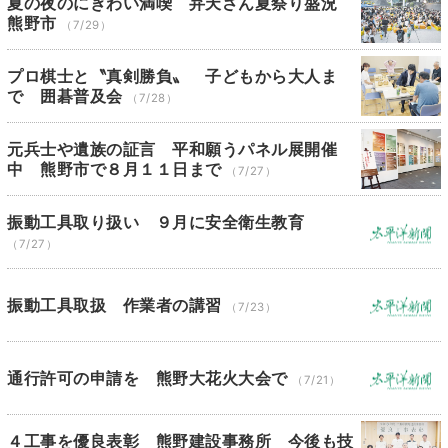
夏の夜のにぎわい満喫 弁天さん夏祭り盛況
熊野市
（7/29）
プロ棋士と〝真剣勝負〟 子どもから大人ま
で 囲碁普及会
（7/28）
元兵士や遺族の証言 平和願うパネル展開催
中 熊野市で８月１１日まで
（7/27）
振動工具取り扱い ９月に安全衛生教育
（7/27）
振動工具取扱 作業者の講習
（7/23）
通行許可の申請を 熊野大花火大会で
（7/21）
４工事を優良表彰 熊野建設事務所 今後も技