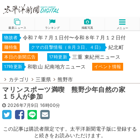
最新ニュース
ランキング
掲載写真
メニュー
令和７年７月１日付〜令和８年７月１２日付
物故者
紀北町
麺特集
クマの目撃情報（８月３日、４日）
三重 東紀州ニュース
本日の新聞広告
17時更新
和歌山 紀南地方ニュース
17時更新
イベント情報
カテゴリ
三重県
熊野市
マリンスポーツ満喫 熊野少年自然の家
１５人が参加
2026年7月9日
16時00分
この記事は購読者限定です。太平洋新聞電子版に登録する
と続きをお読みいただけます。