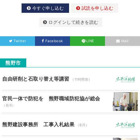
今すぐ申し込む
試読を申し込む
ログインして続きを読む
Twitter
Facebook
LINE
Mail
熊野市
自由研削と石取り替え等講習
（11時間前）
官民一体で防犯を 熊野職域防犯協が総会
（8/6）
熊野建設事務所 工事入札結果
（8/5）