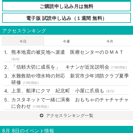
ご購読申し込み月は無料
電子版 試読申し込み（１週間 無料）
アクセスランキング
今日
今週
今月
熊本地震の被災地へ派遣 医療センターのＤＭＡＴ
(8/6)
「信頼大切に成長を」 キナンが近況説明会
(11時間前)
水難救助や増水時の対応 新宮市少年消防クラブ夏季
研修
(11時間前)
上里、船津にクマ 紀北町 小屋に爪痕も
(8/5)
カスタネットで一緒に演奏 おもちゃのチャチャチャ
に合わせ
(11時間前)
アクセスランキング一覧
8月 8日のイベント情報