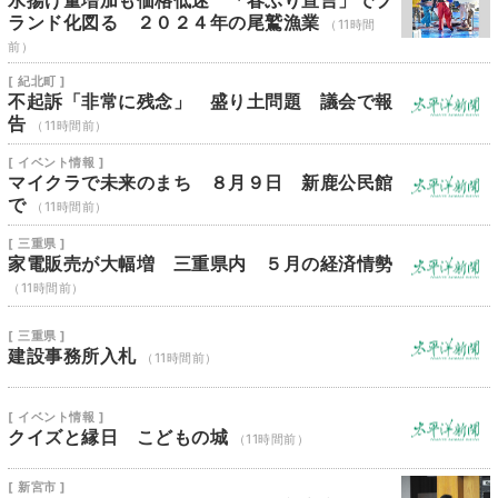
水揚げ量増加も価格低迷 「春ぶり宣言」でブ
ランド化図る ２０２４年の尾鷲漁業
（11時間
前）
[ 紀北町 ]
不起訴「非常に残念」 盛り土問題 議会で報
告
（11時間前）
[ イベント情報 ]
マイクラで未来のまち ８月９日 新鹿公民館
で
（11時間前）
[ 三重県 ]
家電販売が大幅増 三重県内 ５月の経済情勢
（11時間前）
[ 三重県 ]
建設事務所入札
（11時間前）
[ イベント情報 ]
クイズと縁日 こどもの城
（11時間前）
[ 新宮市 ]