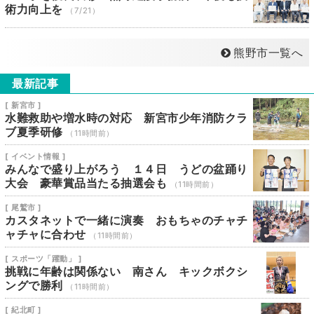
術力向上を
（7/21）
熊野市一覧へ
最新記事
[ 新宮市 ]
水難救助や増水時の対応 新宮市少年消防クラ
ブ夏季研修
（11時間前）
[ イベント情報 ]
みんなで盛り上がろう １４日 うどの盆踊り
大会 豪華賞品当たる抽選会も
（11時間前）
[ 尾鷲市 ]
カスタネットで一緒に演奏 おもちゃのチャチ
ャチャに合わせ
（11時間前）
[ スポーツ「躍動」 ]
挑戦に年齢は関係ない 南さん キックボクシ
ングで勝利
（11時間前）
[ 紀北町 ]