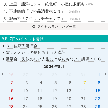
上里、船津にクマ 紀北町 小屋に爪痕も
(8/5)
不連続線「食料品消費税１％」
(19時間前)
紀南抄「スクラッチチャンス」
(19時間前)
アクセスランキング一覧
8月 7日のイベント情報
ＧＧ佐藤氏講演会
ぼくとわたしの夏休みｉｎ天満荘
講演会「失敗のない人生には成功もない」講師：ＧＧ佐藤さん
2026年8月
26
27
28
29
30
31
1
2
3
4
5
6
7
8
9
10
11
12
13
14
15
16
17
18
19
20
21
22
23
24
25
26
27
28
29