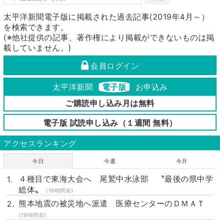
太平洋新聞電子版に掲載された過去記事(2019年4月～）
を検索できます。
(※他社提供の記事、著作権により掲載ができないものは掲
載していません。)
会員ログイン
太平洋新聞
電子版
お申込み
ご購読申し込み月は無料
電子版 試読申し込み（１週間 無料）
アクセスランキング
今日
今週
今月
４種目で東海大会へ 尾鷲中水泳部 〝最後の県中学
総体〟
(19時間前)
熊本地震の被災地へ派遣 医療センターのＤＭＡＴ
(19時間前)