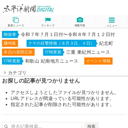
最新ニュース
ランキング
掲載写真
メニュー
令和７年７月１日付〜令和８年７月１２日付
物故者
紀北町
麺特集
クマの目撃情報（８月３日、４日）
三重 東紀州ニュース
本日の新聞広告
17時更新
和歌山 紀南地方ニュース
17時更新
イベント情報
カテゴリ
お探しの記事が見つかりません
アクセスしようとしたファイルが見つかりません。
URLアドレスが間違っている可能性があります。
指定された記事が削除された可能性があります。
検索