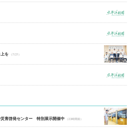
向上を
（7/21）
）
砂災害啓発センター 特別展示開催中
（23時間前）