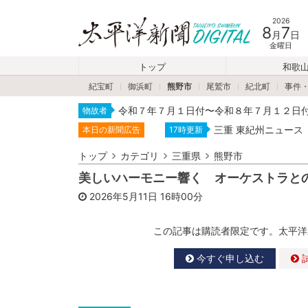
2026
8
7
月
日
金曜日
トップ
和歌
紀宝町
御浜町
熊野市
尾鷲市
紀北町
事件
令和７年７月１日付〜令和８年７月１２日
物故者
三重 東紀州ニュース
本日の新聞広告
17時更新
トップ
カテゴリ
三重県
熊野市
美しいハーモニー響く オーケストラと
2026年5月11日
16時00分
この記事は購読者限定です。太平洋
今すぐ申し込む