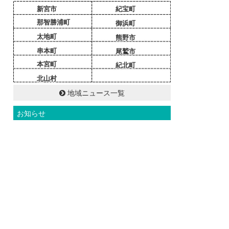
新宮市
紀宝町
那智勝浦町
御浜町
太地町
熊野市
串本町
尾鷲市
本宮町
紀北町
北山村
地域ニュース一覧
お知らせ