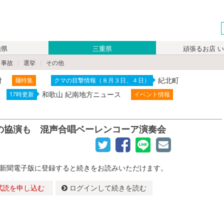
山県
三重県
頑張るお店 
・事故
選挙
その他
付
紀北町
麺特集
クマの目撃情報（８月３日、４日）
和歌山 紀南地方ニュース
17時更新
イベント情報
の協演も 混声合唱ベーレンコーア演奏会
新聞電子版に登録すると続きをお読みいただけます。
試読を申し込む
ログインして続きを読む