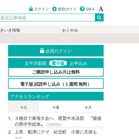
ログイン
総合ガイド
Ｑ&Ａ
いきいき情報
おくやみ
会員ログイン
太平洋新聞
電子版
お申込み
ご購読申し込み月は無料
電子版 試読申し込み（１週間 無料）
アクセスランキング
今日
今週
今月
４種目で東海大会へ 尾鷲中水泳部 〝最後
の県中学総体〟
(23時間前)
上里、船津にクマ 紀北町 小屋に爪痕も
(8/5)