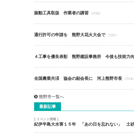
振動工具取扱 作業者の講習
（7/23）
通行許可の申請を 熊野大花火大会で
（7/21）
４工事を優良表彰 熊野建設事務所 今後も技術力
全国農業共済 協会の副会長に 河上熊野市長
（7/13
熊野市一覧へ
最新記事
[ イベント情報 ]
紀伊半島大水害１５年 「あの日を忘れない」 土