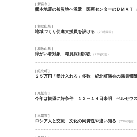
[ 新宮市 ]
熊本地震の被災地へ派遣 医療センターのＤＭＡＴ
（
[ 和歌山県 ]
地域づくり促進支援員を設ける
（23時間前）
[ 和歌山県 ]
障がい者対象 職員採用試験
（23時間前）
[ 紀北町 ]
２５万円「受け入れる」多数 紀北町議会の議員報
[ 尾鷲市 ]
今年は観望に好条件 １２～１４日未明 ペルセウ
[ 尾鷲市 ]
ロシア人と交流 文化の同質性や違い知る
（23時間前）