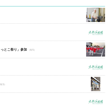
ょっとこ祭り」参加
（8/5）
8/3）