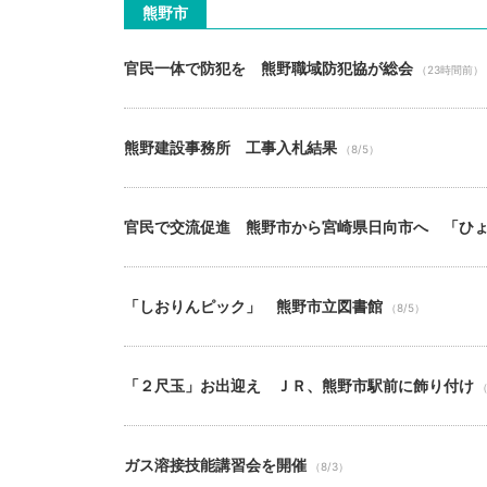
熊野市
官民一体で防犯を 熊野職域防犯協が総会
（23時間前）
熊野建設事務所 工事入札結果
（8/5）
官民で交流促進 熊野市から宮崎県日向市へ 「ひ
「しおりんピック」 熊野市立図書館
（8/5）
「２尺玉」お出迎え ＪＲ、熊野市駅前に飾り付け
（
ガス溶接技能講習会を開催
（8/3）