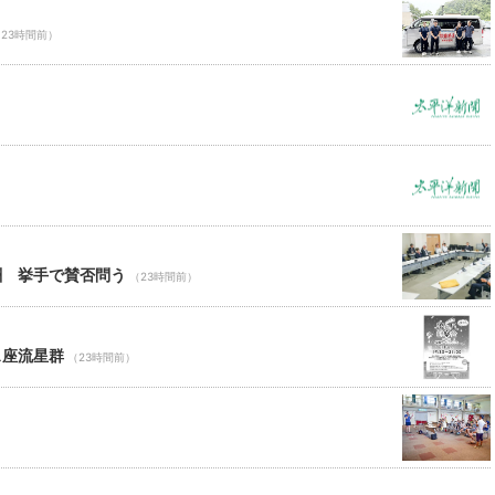
23時間前）
酬 挙手で賛否問う
（23時間前）
ス座流星群
（23時間前）