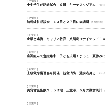
[ 尾鷲市 ]
小中学生が記念試合 ９日 ヤーヤスタジアム
（23時
[ 尾鷲市 ]
無料経営相談会 １３日と２７日に会議所
（23時間前）
[ 紀宝町 ]
企業と連携 キャリア教育 八咫烏ユナイテッドＦ
[ 新宮市 ]
座禅組んで意識集中 子ども広場くまっこ 夏休み
[ 新宮市 ]
上級救命講習会を開催 新宮消防 受講者募る
（23時
[ 三重県 ]
実質賃金指数３．５％増 三重県、５月の勤労統計
（
[ 三重県 ]