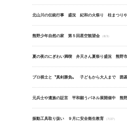
北山川の伝統行事 盛況 紀和の火祭り 柱まつり
熊野少年自然の家 第５回星空観望会
（8/3）
夏の夜のにぎわい満喫 弁天さん夏祭り盛況 熊野
プロ棋士と〝真剣勝負〟 子どもから大人まで 囲
元兵士や遺族の証言 平和願うパネル展開催中 熊
振動工具取り扱い ９月に安全衛生教育
（7/27）