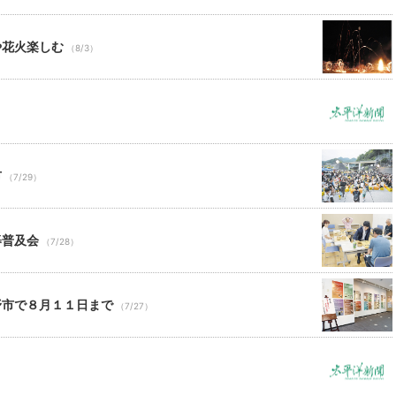
や花火楽しむ
（8/3）
市
（7/29）
碁普及会
（7/28）
野市で８月１１日まで
（7/27）