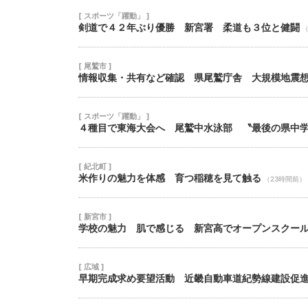
[ スポーツ「躍動」 ]
剣道で４２年ぶり優勝 新宮署 柔道も３位と健闘
（
[ 尾鷲市 ]
情報収集・共有など確認 県尾鷲庁舎 大規模地震
[ スポーツ「躍動」 ]
４種目で東海大会へ 尾鷲中水泳部 〝最後の県中
[ 紀北町 ]
米作りの魅力を体感 育つ稲穂を見て触る
（23時間前）
[ 新宮市 ]
学校の魅力 肌で感じる 新宮高でオープンスクー
[ 広域 ]
早期完成求め要望活動 近畿自動車道紀勢線建設促