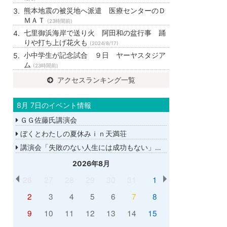
熊本地震の被災地へ派遣 医療センターのＤ
ＭＡＴ
(23時間前)
七里御浜海岸で送り火 阿田和の盆行事 踊
りや打ち上げ花火も
(2024/8/17)
小中学生が記念試合 ９日 ヤーヤスタジア
ム
(23時間前)
アクセスランキング一覧
8月 7日のイベント情報
ＧＧ佐藤氏講演会
ぼくとわたしの夏休みｉｎ天満荘
講演会「失敗のない人生には成功もない」講師：ＧＧ佐藤さん
2026年8月
26
27
28
29
30
31
1
2
3
4
5
6
7
8
9
10
11
12
13
14
15