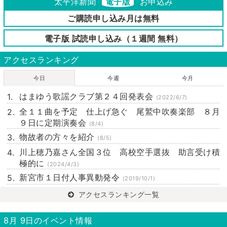
太平洋新聞
電子版
お申込み
ご購読申し込み月は無料
電子版 試読申し込み（１週間 無料）
アクセスランキング
今日
今週
今月
はまゆう歌謡クラブ第２４回発表会
(2022/6/7)
全１１曲を予定 仕上げ急ぐ 尾鷲中吹奏楽部 ８月
９日に定期演奏会
(8/4)
物故者の方々を紹介
(8/5)
川上穂乃嘉さん全国３位 高校空手選抜 助言受け積
極的に
(2024/4/3)
新宮市１日付人事異動発令
(2019/10/1)
アクセスランキング一覧
8月 9日のイベント情報