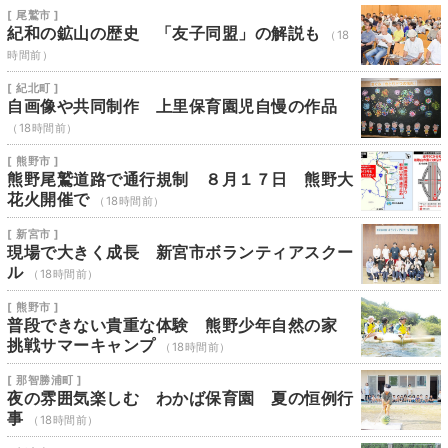
[ 尾鷲市 ]
紀和の鉱山の歴史 「友子同盟」の解説も
（18
時間前）
[ 紀北町 ]
自画像や共同制作 上里保育園児自慢の作品
（18時間前）
[ 熊野市 ]
熊野尾鷲道路で通行規制 ８月１７日 熊野大
花火開催で
（18時間前）
[ 新宮市 ]
現場で大きく成長 新宮市ボランティアスクー
ル
（18時間前）
[ 熊野市 ]
普段できない貴重な体験 熊野少年自然の家
挑戦サマーキャンプ
（18時間前）
[ 那智勝浦町 ]
夜の雰囲気楽しむ わかば保育園 夏の恒例行
事
（18時間前）