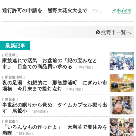
通行許可の申請を 熊野大花火大会で
（7/21）
熊野市一覧へ
最新記事
[ 紀宝町 ]
家族連れで活気 お盆前の「紀の宝みなと
市」 目当ての商品買い求める
（18時間前）
[ 那智勝浦町 ]
夜の足湯 幻想的に 那智勝浦町 にぎわい市
場横 今月末まで提灯点灯
（18時間前）
[ 尾鷲市 ]
半世紀の眠りから覚め タイムカプセル掘り出
す 尾鷲小
（18時間前）
[ 尾鷲市 ]
「いろんなもの作ったよ」 天満荘で夏休みを
満喫
（18時間前）