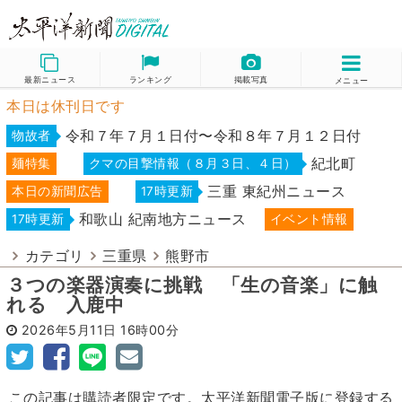
最新ニュース
ランキング
掲載写真
メニュー
本日は休刊日です
令和７年７月１日付〜令和８年７月１２日付
物故者
紀北町
麺特集
クマの目撃情報（８月３日、４日）
三重 東紀州ニュース
本日の新聞広告
17時更新
和歌山 紀南地方ニュース
17時更新
イベント情報
カテゴリ
三重県
熊野市
３つの楽器演奏に挑戦 「生の音楽」に触
れる 入鹿中
2026年5月11日
16時00分
この記事は購読者限定です。太平洋新聞電子版に登録する