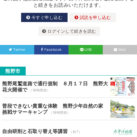
と続きをお読みいただけます。
今すぐ申し込む
試読を申し込む
ログインして続きを読む
Twitter
Facebook
LINE
Mail
熊野市
熊野尾鷲道路で通行規制 ８月１７日 熊野大
花火開催で
（18時間前）
普段できない貴重な体験 熊野少年自然の家
挑戦サマーキャンプ
（18時間前）
自由研削と石取り替え等講習
（8/7）