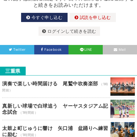
と続きをお読みいただけます。
今すぐ申し込む
試読を申し込む
ログインして続きを読む
Twitter
Facebook
LINE
Mail
三重県
演奏で楽しい時間届ける 尾鷲中吹奏楽部
（1時
間前）
真新しい球場で白球追う ヤーヤスタジアム記
念試合
（1時間前）
太鼓よ町じゅうに響け 矢口浦 盆踊りへ練習
に励む
（1時間前）