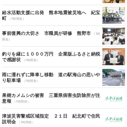
給水活動支援に出発 熊本地震被災地へ 紀宝
町
（1時間前）
事前復興の大切さ 市職員が研修 熊野市
（1時
間前）
釣りを縁に１０００万円 企業版ふるさと納税
で感謝状
（1時間前）
雨に濡れずに降車し移動 道の駅海山の思いや
り駐車場
（1時間前）
果樹カメムシの被害 三重県病害虫防除所が注
意報
（1時間前）
津波災害警戒区域指定 ２１日 紀北町で住民
説明会
（1時間前）