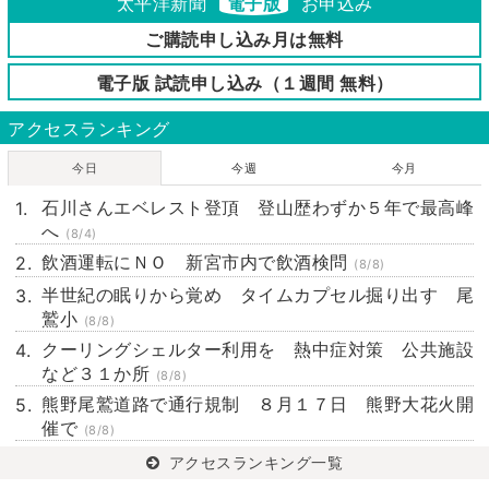
太平洋新聞
電子版
お申込み
ご購読申し込み月は無料
電子版 試読申し込み（１週間 無料）
アクセスランキング
今日
今週
今月
石川さんエベレスト登頂 登山歴わずか５年で最高峰
へ
(8/4)
飲酒運転にＮＯ 新宮市内で飲酒検問
(8/8)
半世紀の眠りから覚め タイムカプセル掘り出す 尾
鷲小
(8/8)
クーリングシェルター利用を 熱中症対策 公共施設
など３１か所
(8/8)
熊野尾鷲道路で通行規制 ８月１７日 熊野大花火開
催で
(8/8)
アクセスランキング一覧