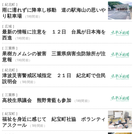
[ 紀北町 ]
雨に濡れずに降車し移動 道の駅海山の思いや
り駐車場
（1時間前）
[ 広域 ]
最新の情報に注意を １２日 台風が日本海を
西進
（1時間前）
[ 三重県 ]
果樹カメムシの被害 三重県病害虫防除所が注
意報
（1時間前）
[ 紀北町 ]
津波災害警戒区域指定 ２１日 紀北町で住民
説明会
（1時間前）
[ 三重県 ]
高校生県議会 熊野青藍も参加
（1時間前）
[ 紀宝町 ]
福祉を身近に感じて 紀宝町社協 ボランティ
アスクール
（1時間前）