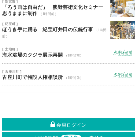
[ 新宮市 ]
「ろう画は自由だ」 熊野芸術文化セミナー
思うままに制作
（1時間前）
[ 紀宝町 ]
ほうき手に踊る 紀宝町井田の伝統行事
（1時間
前）
[ 太地町 ]
海水浴場のクジラ展示再開
（1時間前）
[ 古座川町 ]
古座川町で特設人権相談所
（1時間前）
会員ログイン