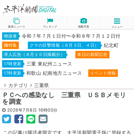
最新ニュース
ランキング
掲載写真
メニュー
令和７年７月１日付〜令和８年７月１２日付
物故者
紀北町
麺特集
クマの目撃情報（８月３日、４日）
求人広告（８月１０日掲載分）
本日の新聞広告
三重 東紀州ニュース
17時更新
和歌山 紀南地方ニュース
17時更新
イベント情報
カテゴリ
三重県
ＰＣへの感染なし 三重県 ＵＳＢメモリ
を調査
2026年7月8日
16時00分
この記事は購読者限定です。太平洋新聞電子版に登録する