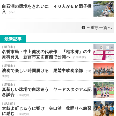
白石湖の環境をきれいに ４０人がＥＭ団子投
入
（8/8）
三重県一覧へ
最新記事
[ 新宮市 ]
名誉市民・中上健次の代表作 『枯木灘』の生
原稿発見 新宮市立図書館で公開へ
（1時間前）
[ 尾鷲市 ]
演奏で楽しい時間届ける 尾鷲中吹奏楽部
（1時
間前）
[ 尾鷲市 ]
真新しい球場で白球追う ヤーヤスタジアム記
念試合
（1時間前）
[ 紀北町 ]
太鼓よ町じゅうに響け 矢口浦 盆踊りへ練習
に励む
（1時間前）