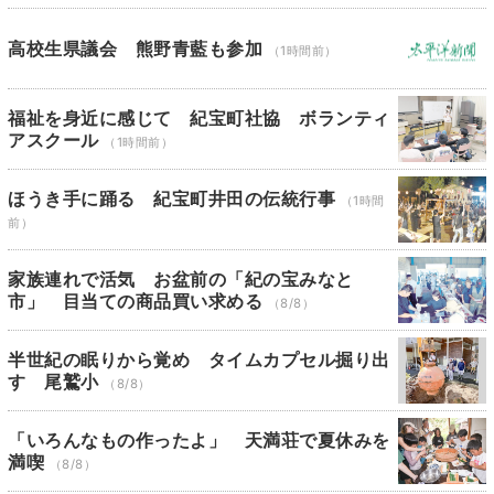
高校生県議会 熊野青藍も参加
（1時間前）
福祉を身近に感じて 紀宝町社協 ボランティ
アスクール
（1時間前）
ほうき手に踊る 紀宝町井田の伝統行事
（1時間
前）
家族連れで活気 お盆前の「紀の宝みなと
市」 目当ての商品買い求める
（8/8）
半世紀の眠りから覚め タイムカプセル掘り出
す 尾鷲小
（8/8）
「いろんなもの作ったよ」 天満荘で夏休みを
満喫
（8/8）