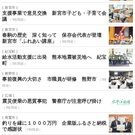
[ 新宮市 ]
支援事業で意見交換 新宮市子ども・子育て会
議
（1時間前）
[ 新宮市 ]
春駒の歴史 深く知って 保存会代表が登壇
新宮市「ふれあい講座」
（1時間前）
[ 紀宝町 ]
給水活動支援に出発 熊本地震被災地へ 紀宝
町
（1時間前）
[ 熊野市 ]
事前復興の大切さ 市職員が研修 熊野市
（1時
間前）
[ 広域 ]
震災便乗の悪質事犯 警察庁が注意呼び掛け
（1時間前）
[ 尾鷲市 ]
釣りを縁に１０００万円 企業版ふるさと納税
で感謝状
（1時間前）