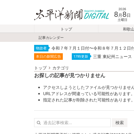
2026
8
8
月
日
土曜日
トップ
和歌
記事カレンダー
令和７年７月１日付〜令和８年７月１２日
物故者
三重 東紀州ニュース
本日の新聞広告
17時更新
トップ
カテゴリ
お探しの記事が見つかりません
アクセスしようとしたファイルが見つかりませ
URLアドレスが間違っている可能性があります
指定された記事が削除された可能性があります
検索