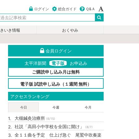
ログイン
総合ガイド
Ｑ&Ａ
いきいき情報
おくやみ
会員ログイン
太平洋新聞
電子版
お申込み
ご購読申し込み月は無料
電子版 試読申し込み（１週間 無料）
アクセスランキング
今日
今週
今月
大槻鍼灸治療所
(6/15)
社説「高田小中学校を全国に開け」
(8/7)
全１１曲を予定 仕上げ急ぐ 尾鷲中吹奏楽