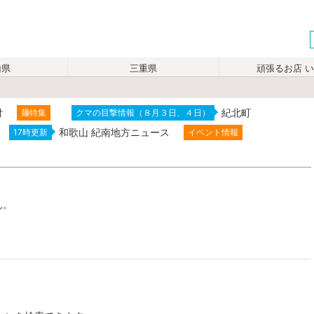
山県
三重県
頑張るお店 
付
紀北町
麺特集
クマの目撃情報（８月３日、４日）
和歌山 紀南地方ニュース
17時更新
イベント情報
ん。
。
。