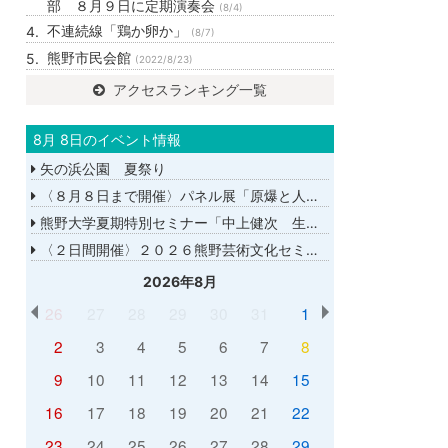
部 ８月９日に定期演奏会
(8/4)
不連続線「鶏か卵か」
(8/7)
熊野市民会館
(2022/8/23)
アクセスランキング一覧
8月 8日のイベント情報
矢の浜公園 夏祭り
〈８月８日まで開催〉パネル展「原爆と人間展」
熊野大学夏期特別セミナー「中上健次 生誕８０年－時代へのまなざし－」
〈２日間開催〉２０２６熊野芸術文化セミナー
2026年8月
26
27
28
29
30
31
1
2
3
4
5
6
7
8
9
10
11
12
13
14
15
16
17
18
19
20
21
22
23
24
25
26
27
28
29