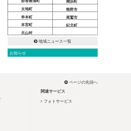
那智勝浦町
御浜町
太地町
熊野市
串本町
尾鷲市
本宮町
紀北町
北山村
地域ニュース一覧
お知らせ
ページの先頭へ
関連サービス
て
フォトサービス