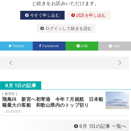
と続きをお読みいただけます。
今すぐ申し込む
試読を申し込む
ログインして続きを読む
Twitter
Facebook
LINE
Mail
9月 1日の記事
[ 新宮市 ]
飛鳥III 新宮へ初寄港 今年７月就航 日本船
籍最大の客船 和歌山県内のトップ切り
（2025/9/1）
9月 1日の記事 一覧へ