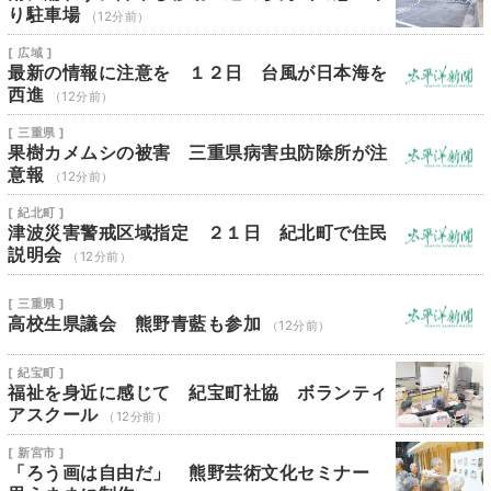
り駐車場
（12分前）
[ 広域 ]
最新の情報に注意を １２日 台風が日本海を
西進
（12分前）
[ 三重県 ]
果樹カメムシの被害 三重県病害虫防除所が注
意報
（12分前）
[ 紀北町 ]
津波災害警戒区域指定 ２１日 紀北町で住民
説明会
（12分前）
[ 三重県 ]
高校生県議会 熊野青藍も参加
（12分前）
[ 紀宝町 ]
福祉を身近に感じて 紀宝町社協 ボランティ
アスクール
（12分前）
[ 新宮市 ]
「ろう画は自由だ」 熊野芸術文化セミナー