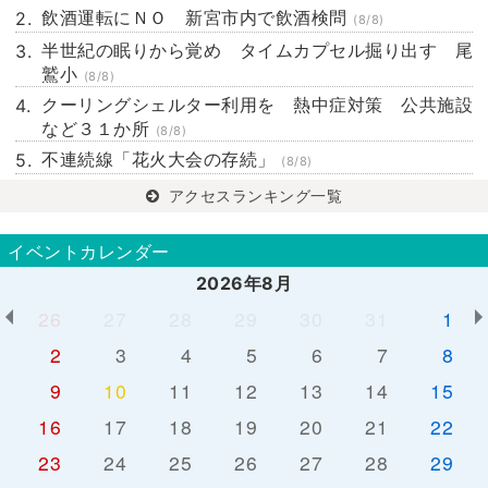
飲酒運転にＮＯ 新宮市内で飲酒検問
(8/8)
半世紀の眠りから覚め タイムカプセル掘り出す 尾
鷲小
(8/8)
クーリングシェルター利用を 熱中症対策 公共施設
など３１か所
(8/8)
不連続線「花火大会の存続」
(8/8)
アクセスランキング一覧
イベントカレンダー
2026年8月
26
27
28
29
30
31
1
2
3
4
5
6
7
8
9
10
11
12
13
14
15
16
17
18
19
20
21
22
23
24
25
26
27
28
29