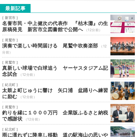
最新記事
[ 新宮市 ]
名誉市民・中上健次の代表作 『枯木灘』の生
原稿発見 新宮市立図書館で公開へ
（12分前）
[ 尾鷲市 ]
演奏で楽しい時間届ける 尾鷲中吹奏楽部
（12
分前）
[ 尾鷲市 ]
真新しい球場で白球追う ヤーヤスタジアム記
念試合
（12分前）
[ 紀北町 ]
太鼓よ町じゅうに響け 矢口浦 盆踊りへ練習
に励む
（12分前）
[ 尾鷲市 ]
釣りを縁に１０００万円 企業版ふるさと納税
で感謝状
（12分前）
[ 紀北町 ]
雨に濡れずに降車し移動 道の駅海山の思いや