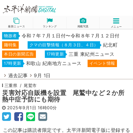
最新ニュース
ランキング
掲載写真
メニュー
令和７年７月１日付〜令和８年７月１２日付
物故者
紀北町
麺特集
クマの目撃情報（８月３日、４日）
三重 東紀州ニュース
本日の新聞広告
17時更新
和歌山 紀南地方ニュース
17時更新
イベント情報
過去記事
9月 1日
三重県
尾鷲市
災害対応自販機を設置 尾鷲中など２か所
熱中症予防にも期待
2025年9月1日
16時00分
この記事は購読者限定です。太平洋新聞電子版に登録する