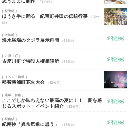
思うままに制作
（12分前）
[ 紀宝町 ]
ほうき手に踊る 紀宝町井田の伝統行事
（12分
前）
[ 太地町 ]
海水浴場のクジラ展示再開
（12分前）
[ 古座川町 ]
古座川町で特設人権相談所
（12分前）
[ イベント情報 ]
那智勝浦町花火大会
（13分前）
[ 連載・特集 ]
ここでしか味わえない最高の夏に！！ 夏を感
じるスポット・イベント紹介
（13分前）
[ 紀南紗 ]
紀南抄「異常気象に思う」
（13分前）