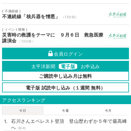
[ 不連続線 ]
不連続線「核兵器を憎悪」
（13分前）
[ イベント情報 ]
災害時の救護をテーマに ９月６日 救急医療
講演会
（13分前）
会員ログイン
太平洋新聞
電子版
お申込み
ご購読申し込み月は無料
電子版 試読申し込み（１週間 無料）
アクセスランキング
今日
今週
今月
石川さんエベレスト登頂 登山歴わずか５年で最高峰
へ
(8/4)