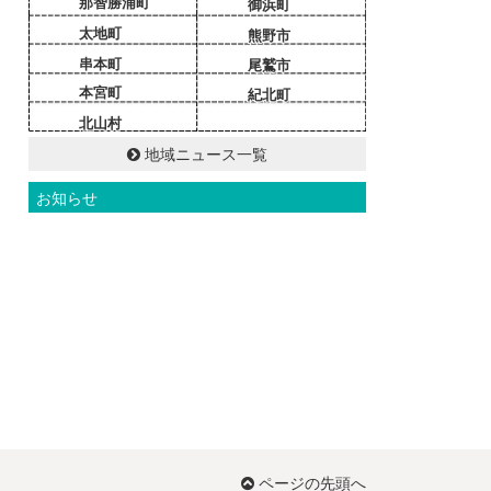
那智勝浦町
御浜町
太地町
熊野市
串本町
尾鷲市
本宮町
紀北町
北山村
地域ニュース一覧
お知らせ
ページの先頭へ