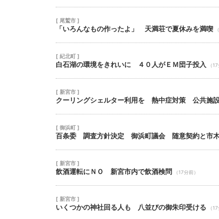
[ 尾鷲市 ]
「いろんなもの作ったよ」 天満荘で夏休みを満喫
（
[ 紀北町 ]
白石湖の環境をきれいに ４０人がＥＭ団子投入
（1
[ 新宮市 ]
クーリングシェルター利用を 熱中症対策 公共施
[ 御浜町 ]
百条委 調査方針決定 御浜町議会 随意契約と市
[ 新宮市 ]
飲酒運転にＮＯ 新宮市内で飲酒検問
（17分前）
[ 新宮市 ]
いくつかの神社回る人も 八並びの御朱印受ける
（1