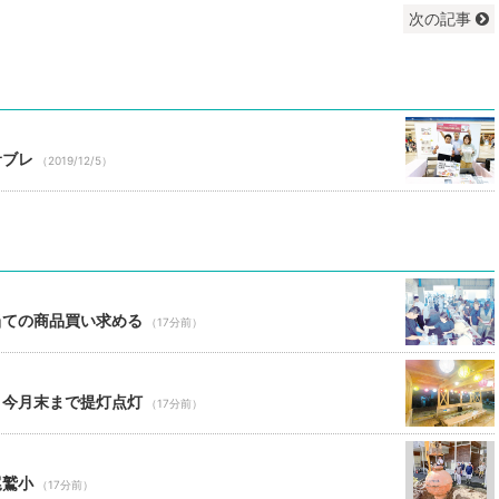
次の記事
サブレ
（2019/12/5）
当ての商品買い求める
（17分前）
 今月末まで提灯点灯
（17分前）
尾鷲小
（17分前）