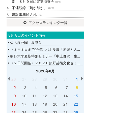
部 ８月９日に定期演奏会
(8/4)
不連続線「鶏か卵か」
(8/7)
建設事務所入札
(8/7)
アクセスランキング一覧
8月 8日のイベント情報
矢の浜公園 夏祭り
〈８月８日まで開催〉パネル展「原爆と人間展」
熊野大学夏期特別セミナー「中上健次 生誕８０年－時代へのまなざし－」
〈２日間開催〉２０２６熊野芸術文化セミナー
2026年8月
26
27
28
29
30
31
1
2
3
4
5
6
7
8
9
10
11
12
13
14
15
16
17
18
19
20
21
22
23
24
25
26
27
28
29