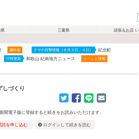
山県
三重県
頑張るお店 
付
紀北町
麺特集
クマの目撃情報（８月３日、４日）
和歌山 紀南地方ニュース
17時更新
イベント情報
ずしづくり
新聞電子版に登録すると続きをお読みいただけます。
試読を申し込む
ログインして続きを読む