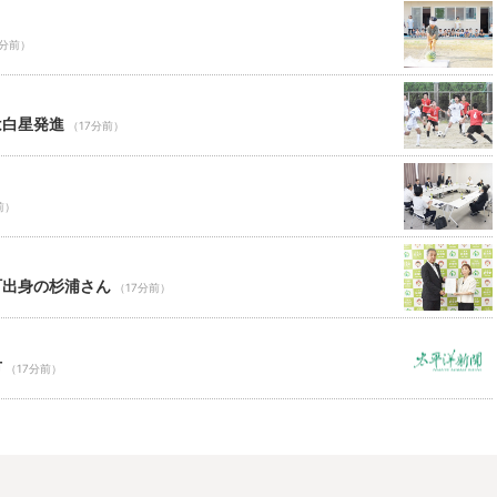
7分前）
は白星発進
（17分前）
前）
町出身の杉浦さん
（17分前）
市
（17分前）