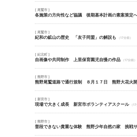
[ 尾鷲市 ]
各施策の方向性など協議 後期基本計画の素案策定
[ 尾鷲市 ]
紀和の鉱山の歴史 「友子同盟」の解説も
（17分前）
[ 紀北町 ]
自画像や共同制作 上里保育園児自慢の作品
（17分前）
[ 熊野市 ]
熊野尾鷲道路で通行規制 ８月１７日 熊野大花火
[ 新宮市 ]
現場で大きく成長 新宮市ボランティアスクール
（1
[ 熊野市 ]
普段できない貴重な体験 熊野少年自然の家 挑戦