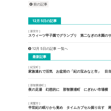
前の記事
12月 5日の記事
[ 新宮市 ]
スウィーツ甲子園でグランプリ 第二なぎの木園の
12月 5日の記事 一覧へ
最新記事
[ 紀宝町 ]
家族連れで活気 お盆前の「紀の宝みなと市」 目
[ 那智勝浦町 ]
夜の足湯 幻想的に 那智勝浦町 にぎわい市場横
[ 尾鷲市 ]
半世紀の眠りから覚め タイムカプセル掘り出す 