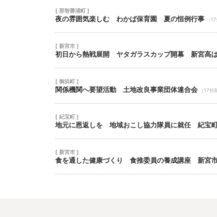
[ 那智勝浦町 ]
夜の雰囲気楽しむ わかば保育園 夏の恒例行事
（1
[ 新宮市 ]
初日から熱戦展開 ヤタガラスカップ開幕 新宮高
[ 御浜町 ]
関係機関へ要望活動 土地改良事業団体連合会
（17分
[ 紀宝町 ]
地元に恩返しを 地域おこし協力隊員に就任 紀宝
[ 新宮市 ]
食を通した健康づくり 食推委員の養成講座 新宮