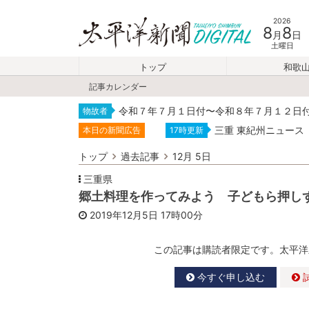
2026
8
8
月
日
土曜日
トップ
和歌
記事カレンダー
令和７年７月１日付〜令和８年７月１２日
物故者
三重 東紀州ニュース
本日の新聞広告
17時更新
トップ
過去記事
12月 5日
三重県
郷土料理を作ってみよう 子どもら押し
2019年12月5日
17時00分
この記事は購読者限定です。太平洋
今すぐ申し込む