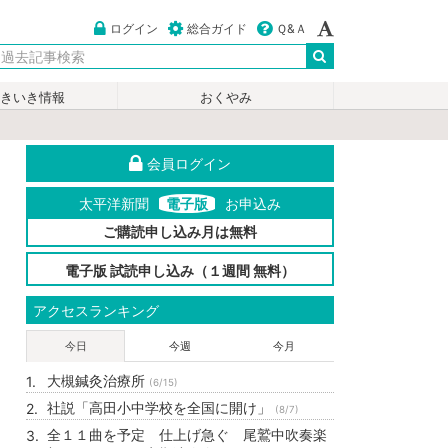
ログイン
総合ガイド
Ｑ&Ａ
いきいき情報
おくやみ
会員ログイン
太平洋新聞
電子版
お申込み
ご購読申し込み月は無料
電子版 試読申し込み（１週間 無料）
アクセスランキング
今日
今週
今月
大槻鍼灸治療所
(6/15)
社説「高田小中学校を全国に開け」
(8/7)
全１１曲を予定 仕上げ急ぐ 尾鷲中吹奏楽