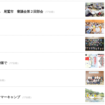
へ 尾鷲市 審議会第２回部会
（17分前）
開催で
（17分前）
7分前）
サマーキャンプ
（17分前）