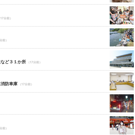
17分前）
7分前）
設など３１か所
（17分前）
木消防車庫
（17分前）
7分前）