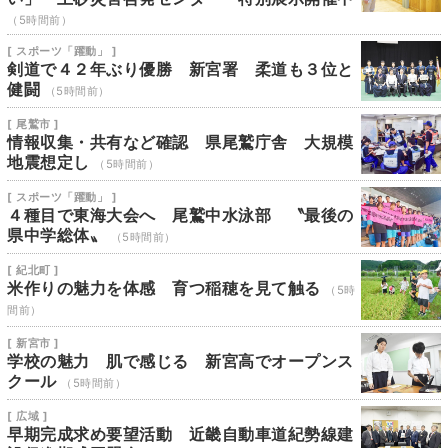
（5時間前）
[ スポーツ「躍動」 ]
剣道で４２年ぶり優勝 新宮署 柔道も３位と
健闘
（5時間前）
[ 尾鷲市 ]
情報収集・共有など確認 県尾鷲庁舎 大規模
地震想定し
（5時間前）
[ スポーツ「躍動」 ]
４種目で東海大会へ 尾鷲中水泳部 〝最後の
県中学総体〟
（5時間前）
[ 紀北町 ]
米作りの魅力を体感 育つ稲穂を見て触る
（5時
間前）
[ 新宮市 ]
学校の魅力 肌で感じる 新宮高でオープンス
クール
（5時間前）
[ 広域 ]
早期完成求め要望活動 近畿自動車道紀勢線建