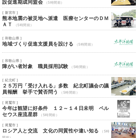
設促進期成同盟会
（5時間前）
[ 新宮市 ]
熊本地震の被災地へ派遣 医療センターのＤＭ
ＡＴ
（5時間前）
[ 和歌山県 ]
地域づくり促進支援員を設ける
（5時間前）
[ 和歌山県 ]
障がい者対象 職員採用試験
（5時間前）
[ 紀北町 ]
２５万円「受け入れる」多数 紀北町議会の議
員報酬 挙手で賛否問う
（5時間前）
[ 尾鷲市 ]
今年は観望に好条件 １２～１４日未明 ペル
セウス座流星群
（5時間前）
[ 尾鷲市 ]
ロシア人と交流 文化の同質性や違い知る
（5時
間前）