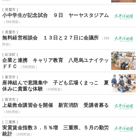
[ 尾鷲市 ]
小中学生が記念試合 ９日 ヤーヤスタジアム
（5時間前）
[ 尾鷲市 ]
無料経営相談会 １３日と２７日に会議所
（5時
間前）
[ 紀宝町 ]
企業と連携 キャリア教育 八咫烏ユナイテッ
ドＦＣ
（5時間前）
[ 新宮市 ]
座禅組んで意識集中 子ども広場くまっこ 夏
休みに貴重な体験
（5時間前）
[ 新宮市 ]
上級救命講習会を開催 新宮消防 受講者募る
（5時間前）
[ 三重県 ]
実質賃金指数３．５％増 三重県、５月の勤労
統計
（5時間前）