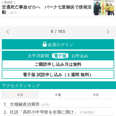
[ 御浜町 ]
交通死亡事故ゼロへ パーク七里御浜で啓発活
動
（4/11）
6 / 165
会員ログイン
太平洋新聞
電子版
お申込み
ご購読申し込み月は無料
電子版 試読申し込み（１週間 無料）
アクセスランキング
今日
今週
今月
大槻鍼灸治療所
(6/15)
社説「高田小中学校を全国に開け」
(23時間前)