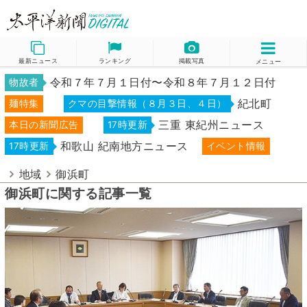
最新ニュース
ランキング
掲載写真
メニュー
令和７年７月１日付〜令和８年７月１２日付
物故者
紀北町
麺特集
クマの目撃情報（８月３日、４日）
三重 東紀州ニュース
本日の新聞広告
17時更新
和歌山 紀南地方ニュース
17時更新
イベント情報
地域
御浜町
御浜町に関する記事一覧