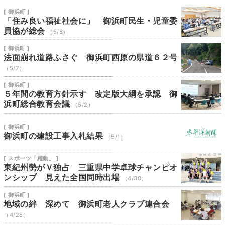
[ 御浜町 ]
「住み良い福祉社会に」 御浜町民生・児童委
員協が総会
（5/8）
[ 御浜町 ]
法面崩れ道路ふさぐ 御浜町西原の県道６２号
（5/7）
[ 御浜町 ]
５年間の教育方針示す 改定版大綱を承認 御
浜町総合教育会議
（5/2）
[ 御浜町 ]
御浜町の建設工事入札結果
（5/1）
[ スポーツ「躍動」 ]
東紀州勢がＶ独占 三重県中学卓球チャンピオ
ンシップ 見えた全国同時出場
（4/30）
[ 御浜町 ]
地域の絆 深めて 御浜町老人クラブ連合会
（4/28）