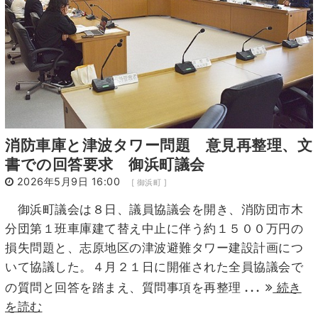
消防車庫と津波タワー問題 意見再整理、文
書での回答要求 御浜町議会
2026年5月9日 16:00
[ 御浜町 ]
御浜町議会は８日、議員協議会を開き、消防団市木
分団第１班車庫建て替え中止に伴う約１５００万円の
損失問題と、志原地区の津波避難タワー建設計画につ
いて協議した。４月２１日に開催された全員協議会で
...
の質問と回答を踏まえ、質問事項を再整理
続き
を読む