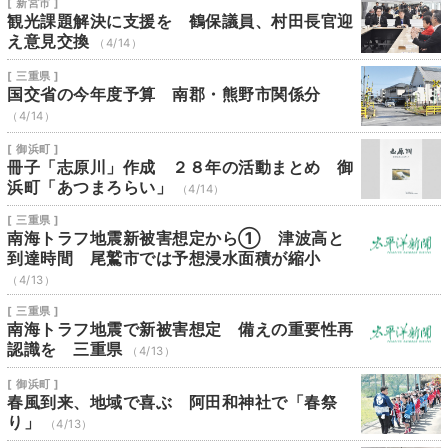
[ 新宮市 ]
観光課題解決に支援を 鶴保議員、村田長官迎
え意見交換
（4/14）
[ 三重県 ]
国交省の今年度予算 南郡・熊野市関係分
（4/14）
[ 御浜町 ]
冊子「志原川」作成 ２８年の活動まとめ 御
浜町「あつまろらい」
（4/14）
[ 三重県 ]
南海トラフ地震新被害想定から① 津波高と
到達時間 尾鷲市では予想浸水面積が縮小
（4/13）
[ 三重県 ]
南海トラフ地震で新被害想定 備えの重要性再
認識を 三重県
（4/13）
[ 御浜町 ]
春風到来、地域で喜ぶ 阿田和神社で「春祭
り」
（4/13）