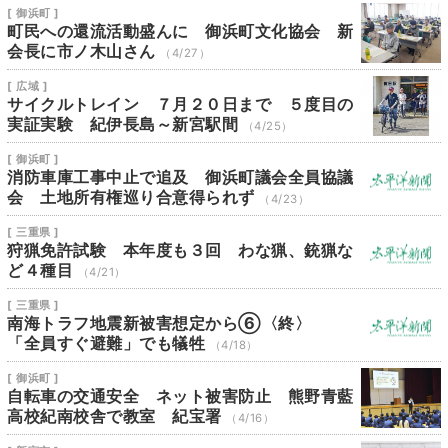
[ 御浜町 ]
町民への還流活動盛んに 御浜町文化協会 新
会長に市ノ木山さん
（4/27）
[ 広域 ]
サイクルトレイン ７月２０日まで ５度目の
実証実験 紀伊長島～新宮駅間
（4/25）
[ 御浜町 ]
消防車庫工事中止で追及 御浜町議会全員協議
会 土地所有権巡り合意得られず
（4/23）
[ 三重県 ]
狩猟免許試験 本年度も３回 わな猟、銃猟な
ど４種目
（4/21）
[ 三重県 ]
南海トラフ地震新被害想定から⑥〈終〉
「全員すぐ避難」でも犠牲
（4/18）
[ 御浜町 ]
自転車の交通安全 ネット被害防止 熊野青藍
高校紀南校舎で教室 紀宝署
（4/16）