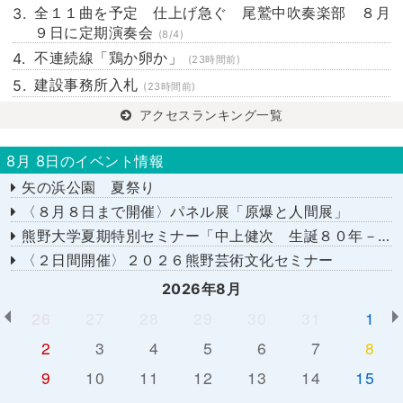
全１１曲を予定 仕上げ急ぐ 尾鷲中吹奏楽部 ８月
９日に定期演奏会
(8/4)
不連続線「鶏か卵か」
(23時間前)
建設事務所入札
(23時間前)
アクセスランキング一覧
8月 8日のイベント情報
矢の浜公園 夏祭り
〈８月８日まで開催〉パネル展「原爆と人間展」
熊野大学夏期特別セミナー「中上健次 生誕８０年－時代へのまなざし－」
〈２日間開催〉２０２６熊野芸術文化セミナー
2026年8月
26
27
28
29
30
31
1
2
3
4
5
6
7
8
9
10
11
12
13
14
15