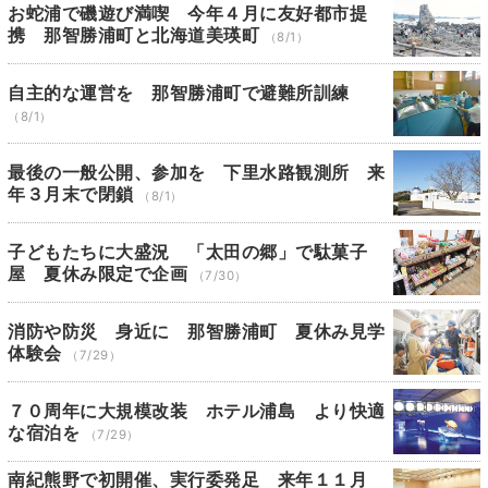
お蛇浦で磯遊び満喫 今年４月に友好都市提
携 那智勝浦町と北海道美瑛町
（8/1）
自主的な運営を 那智勝浦町で避難所訓練
（8/1）
最後の一般公開、参加を 下里水路観測所 来
年３月末で閉鎖
（8/1）
子どもたちに大盛況 「太田の郷」で駄菓子
屋 夏休み限定で企画
（7/30）
消防や防災 身近に 那智勝浦町 夏休み見学
体験会
（7/29）
７０周年に大規模改装 ホテル浦島 より快適
な宿泊を
（7/29）
南紀熊野で初開催、実行委発足 来年１１月