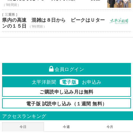
（1時間前）
[ 三重県 ]
県内の高速 混雑は８日から ピークはＵター
ンの１５日
（1時間前）
会員ログイン
太平洋新聞
電子版
お申込み
ご購読申し込み月は無料
電子版 試読申し込み（１週間 無料）
アクセスランキング
今日
今週
今月