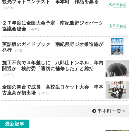
観光フォトコンテスト 串本町 作品を募る
（4/11）
２７年度に全国大会予定 南紀熊野ジオパーク
協議会総会
（4/11）
英語版のガイドブック 南紀熊野ジオ推進協が
発行
（4/3）
施工不良で４年越しに 八郎山トンネル、年内
開通か 検討委「適切に補修した」と総括
（3/19）
全国の舞台で成長 高校生ロケット大会 串本
古座高が初出場
（3/14）
串本町一覧へ
最新記事