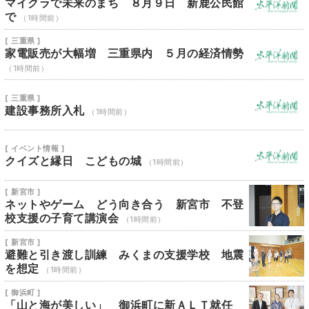
マイクラで未来のまち ８月９日 新鹿公民館
で
（1時間前）
[ 三重県 ]
家電販売が大幅増 三重県内 ５月の経済情勢
（1時間前）
[ 三重県 ]
建設事務所入札
（1時間前）
[ イベント情報 ]
クイズと縁日 こどもの城
（1時間前）
[ 新宮市 ]
ネットやゲーム どう向き合う 新宮市 不登
校支援の子育て講演会
（1時間前）
[ 新宮市 ]
避難と引き渡し訓練 みくまの支援学校 地震
を想定
（1時間前）
[ 御浜町 ]
「山と海が美しい」 御浜町に新ＡＬＴ就任