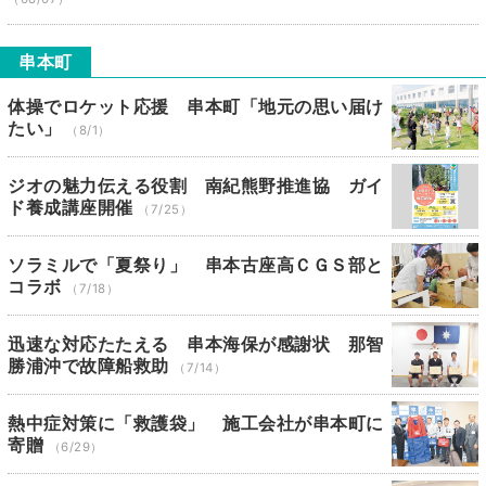
串本町
体操でロケット応援 串本町「地元の思い届け
たい」
（8/1）
ジオの魅力伝える役割 南紀熊野推進協 ガイ
ド養成講座開催
（7/25）
ソラミルで「夏祭り」 串本古座高ＣＧＳ部と
コラボ
（7/18）
迅速な対応たたえる 串本海保が感謝状 那智
勝浦沖で故障船救助
（7/14）
熱中症対策に「救護袋」 施工会社が串本町に
寄贈
（6/29）