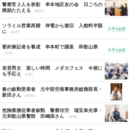
警察官２人を表彰 串本地区友の会 日ごろの
精励たたえる
（6/27）
ソラミル営業再開 停電から復旧 入館料半額
に
（6/27）
要約筆記者を養成 串本町で講座 和歌山県
（5/9）
老若男女 楽しい時間 メダカフェス 今後に
も手応え
（5/8）
春の叙勲受章者 元中部空港事務所総務部長・
新田さん
（4/30）
危険業務従事者叙勲 警察功労 瑞宝単光章・
元和歌山県警部 田嶋深さん
（4/16）