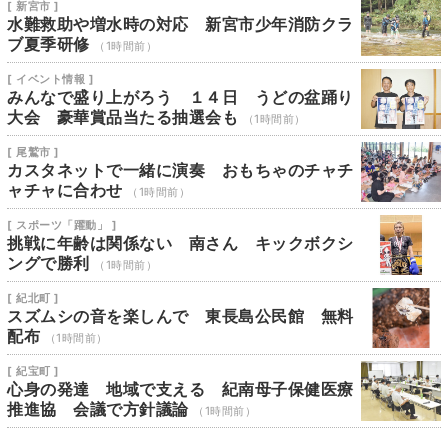
[ 新宮市 ]
水難救助や増水時の対応 新宮市少年消防クラ
ブ夏季研修
（1時間前）
[ イベント情報 ]
みんなで盛り上がろう １４日 うどの盆踊り
大会 豪華賞品当たる抽選会も
（1時間前）
[ 尾鷲市 ]
カスタネットで一緒に演奏 おもちゃのチャチ
ャチャに合わせ
（1時間前）
[ スポーツ「躍動」 ]
挑戦に年齢は関係ない 南さん キックボクシ
ングで勝利
（1時間前）
[ 紀北町 ]
スズムシの音を楽しんで 東長島公民館 無料
配布
（1時間前）
[ 紀宝町 ]
心身の発達 地域で支える 紀南母子保健医療
推進協 会議で方針議論
（1時間前）