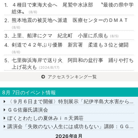
４種目で東海大会へ 尾鷲中水泳部 〝最後の県中学
総体〟
(8/6)
熊本地震の被災地へ派遣 医療センターのＤＭＡＴ
(8/6)
上里、船津にクマ 紀北町 小屋に爪痕も
(8/5)
剣道で４２年ぶり優勝 新宮署 柔道も３位と健闘
(8/6)
七里御浜海岸で送り火 阿田和の盆行事 踊りや打ち
上げ花火も
(2024/8/17)
アクセスランキング一覧
8月 7日のイベント情報
〈９月６日まで開催〉特別展示「紀伊半島大水害から１５年－あの日を忘れない－」
ＧＧ佐藤氏講演会
ぼくとわたしの夏休みｉｎ天満荘
講演会「失敗のない人生には成功もない」講師：ＧＧ佐藤さん
2026年8月