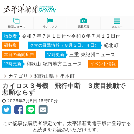
最新ニュース
ランキング
掲載写真
メニュー
令和７年７月１日付〜令和８年７月１２日付
物故者
紀北町
麺特集
クマの目撃情報（８月３日、４日）
三重 東紀州ニュース
本日の新聞広告
17時更新
和歌山 紀南地方ニュース
17時更新
イベント情報
カテゴリ
和歌山県
串本町
カイロス３号機 飛行中断 ３度目挑戦で
悲願ならず
2026年3月5日
16時00分
この記事は購読者限定です。太平洋新聞電子版に登録する
と続きをお読みいただけます。