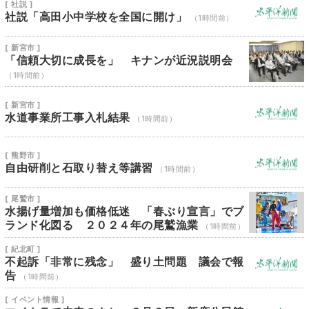
[ 社説 ]
社説「高田小中学校を全国に開け」
（1時間前）
[ 新宮市 ]
「信頼大切に成長を」 キナンが近況説明会
（1時間前）
[ 新宮市 ]
水道事業所工事入札結果
（1時間前）
[ 熊野市 ]
自由研削と石取り替え等講習
（1時間前）
[ 尾鷲市 ]
水揚げ量増加も価格低迷 「春ぶり宣言」でブ
ランド化図る ２０２４年の尾鷲漁業
（1時間前）
[ 紀北町 ]
不起訴「非常に残念」 盛り土問題 議会で報
告
（1時間前）
[ イベント情報 ]