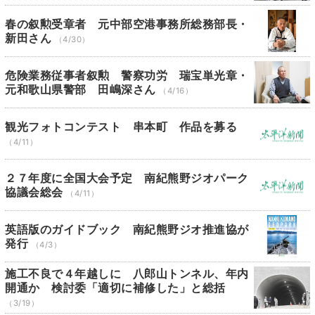
春の叙勲受章者 元中部空港事務所総務部長・
新田さん
（4/30）
危険業務従事者叙勲 警察功労 瑞宝単光章・
元和歌山県警部 田嶋深さん
（4/16）
観光フォトコンテスト 串本町 作品を募る
（4/11）
２７年度に全国大会予定 南紀熊野ジオパーク
協議会総会
（4/11）
英語版のガイドブック 南紀熊野ジオ推進協が
発行
（4/3）
施工不良で４年越しに 八郎山トンネル、年内
開通か 検討委「適切に補修した」と総括
（3/19）