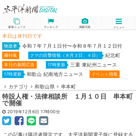
最新ニュース
ランキング
掲載写真
メニュー
本日は休刊日です
令和７年７月１日付〜令和８年７月１２日付
物故者
紀北町
麺特集
クマの目撃情報（８月３日、４日）
三重 東紀州ニュース
本日の新聞広告
17時更新
和歌山 紀南地方ニュース
17時更新
イベント情報
カテゴリ
和歌山県
串本町
特設人権・法律相談所 １月１０日 串本町
で開催
2019年12月6日
17時00分
この記事は購読者限定です。太平洋新聞電子版に登録する