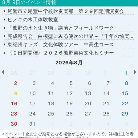
8月 9日のイベント情報
尾鷲市立尾鷲中学校吹奏楽部 第２９回定期演奏会
ヒノキの木工体験教室
「熊野の水と生き物」講演とフィールドワーク
完成報告会「白模型にみる健次の世界－『千年の愉楽』『奇蹟』より－」
東紀州キッズ 文化体験ツアー 中高生コース
〈２日間開催〉２０２６熊野芸術文化セミナー
2026年8月
26
27
28
29
30
31
1
2
3
4
5
6
7
8
9
10
11
12
13
14
15
16
17
18
19
20
21
22
23
24
25
26
27
28
29
30
31
1
2
3
4
5
※イベント中止および延期となる場合がございますので、詳細は主催者