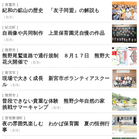
[ 尾鷲市 ]
紀和の鉱山の歴史 「友子同盟」の解説も
（8/8）
[ 紀北町 ]
自画像や共同制作 上里保育園児自慢の作品
（8/8）
[ 熊野市 ]
熊野尾鷲道路で通行規制 ８月１７日 熊野大
花火開催で
（8/8）
[ 新宮市 ]
現場で大きく成長 新宮市ボランティアスクー
ル
（8/8）
[ 熊野市 ]
普段できない貴重な体験 熊野少年自然の家
挑戦サマーキャンプ
（8/8）
[ 那智勝浦町 ]
夜の雰囲気楽しむ わかば保育園 夏の恒例行
事
（8/8）