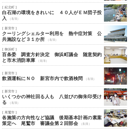
[ 紀北町 ]
白石湖の環境をきれいに ４０人がＥＭ団子投
入
（8/8）
[ 新宮市 ]
クーリングシェルター利用を 熱中症対策 公
共施設など３１か所
（8/8）
[ 御浜町 ]
百条委 調査方針決定 御浜町議会 随意契約
と市木消防車庫
（8/8）
[ 新宮市 ]
飲酒運転にＮＯ 新宮市内で飲酒検問
（8/8）
[ 新宮市 ]
いくつかの神社回る人も 八並びの御朱印受け
る
（8/8）
[ 尾鷲市 ]
各施策の方向性など協議 後期基本計画の素案
策定へ 尾鷲市 審議会第２回部会
（8/8）