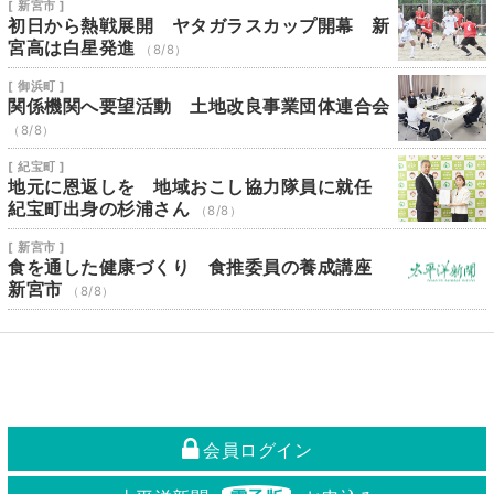
[ 新宮市 ]
初日から熱戦展開 ヤタガラスカップ開幕 新
宮高は白星発進
（8/8）
[ 御浜町 ]
関係機関へ要望活動 土地改良事業団体連合会
（8/8）
[ 紀宝町 ]
地元に恩返しを 地域おこし協力隊員に就任
紀宝町出身の杉浦さん
（8/8）
[ 新宮市 ]
食を通した健康づくり 食推委員の養成講座
新宮市
（8/8）
会員ログイン