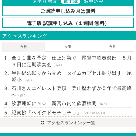
太平洋新聞
電子版
お申込み
ご購読申し込み月は無料
電子版 試読申し込み（１週間 無料）
アクセスランキング
今日
今週
今月
全１１曲を予定 仕上げ急ぐ 尾鷲中吹奏楽部 ８月
９日に定期演奏会
(8/4)
半世紀の眠りから覚め タイムカプセル掘り出す 尾
鷲小
(8/8)
石川さんエベレスト登頂 登山歴わずか５年で最高峰
へ
(8/4)
飲酒運転にＮＯ 新宮市内で飲酒検問
(8/8)
紀南抄「ベイクドモチョチョ」
(2024/12/11)
アクセスランキング一覧