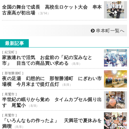
全国の舞台で成長 高校生ロケット大会 串本
古座高が初出場
（3/14）
串本町一覧へ
最新記事
[ 紀宝町 ]
家族連れで活気 お盆前の「紀の宝みなと
市」 目当ての商品買い求める
（8/8）
[ 那智勝浦町 ]
夜の足湯 幻想的に 那智勝浦町 にぎわい市
場横 今月末まで提灯点灯
（8/8）
[ 尾鷲市 ]
半世紀の眠りから覚め タイムカプセル掘り出
す 尾鷲小
（8/8）
[ 尾鷲市 ]
「いろんなもの作ったよ」 天満荘で夏休みを
満喫
（8/8）