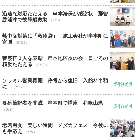
迅速な対応たたえる 串本海保が感謝状 那智
勝浦沖で故障船救助
（7/14）
熱中症対策に「救護袋」 施工会社が串本町に
寄贈
（6/29）
警察官２人を表彰 串本地区友の会 日ごろの
精励たたえる
（6/27）
ソラミル営業再開 停電から復旧 入館料半額
に
（6/27）
要約筆記者を養成 串本町で講座 和歌山県
（5/9）
老若男女 楽しい時間 メダカフェス 今後に
も手応え
（5/8）