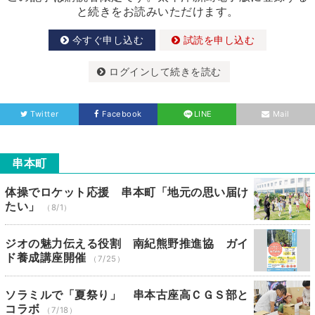
と続きをお読みいただけます。
今すぐ申し込む
試読を申し込む
ログインして続きを読む
Twitter
Facebook
LINE
Mail
串本町
体操でロケット応援 串本町「地元の思い届け
たい」
（8/1）
ジオの魅力伝える役割 南紀熊野推進協 ガイ
ド養成講座開催
（7/25）
ソラミルで「夏祭り」 串本古座高ＣＧＳ部と
コラボ
（7/18）