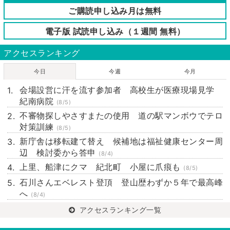
ご購読申し込み月は無料
電子版 試読申し込み（１週間 無料）
アクセスランキング
今日
今週
今月
会場設営に汗を流す参加者 高校生が医療現場見学
紀南病院
(8/5)
不審物探しやさすまたの使用 道の駅マンボウでテロ
対策訓練
(8/5)
新庁舎は移転建て替え 候補地は福祉健康センター周
辺 検討委から答申
(8/4)
上里、船津にクマ 紀北町 小屋に爪痕も
(8/5)
石川さんエベレスト登頂 登山歴わずか５年で最高峰
へ
(8/4)
アクセスランキング一覧