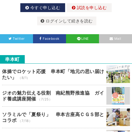
今すぐ申し込む
試読を申し込む
ログインして続きを読む
Twitter
Facebook
LINE
Mail
串本町
体操でロケット応援 串本町「地元の思い届け
たい」
（8/1）
ジオの魅力伝える役割 南紀熊野推進協 ガイ
ド養成講座開催
（7/25）
ソラミルで「夏祭り」 串本古座高ＣＧＳ部と
コラボ
（7/18）