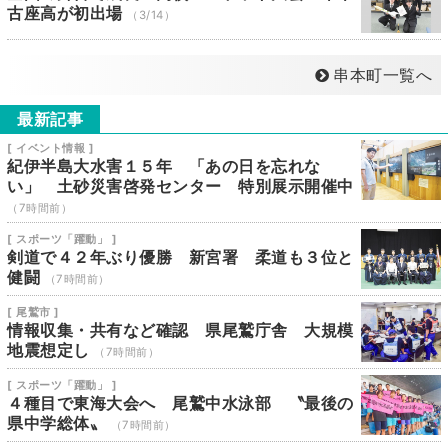
古座高が初出場
（3/14）
串本町一覧へ
最新記事
[ イベント情報 ]
紀伊半島大水害１５年 「あの日を忘れな
い」 土砂災害啓発センター 特別展示開催中
（7時間前）
[ スポーツ「躍動」 ]
剣道で４２年ぶり優勝 新宮署 柔道も３位と
健闘
（7時間前）
[ 尾鷲市 ]
情報収集・共有など確認 県尾鷲庁舎 大規模
地震想定し
（7時間前）
[ スポーツ「躍動」 ]
４種目で東海大会へ 尾鷲中水泳部 〝最後の
県中学総体〟
（7時間前）