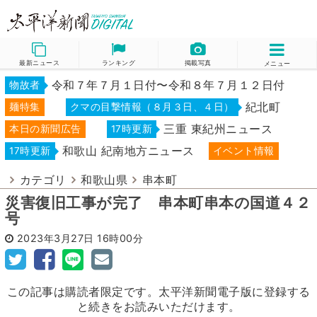
最新ニュース
ランキング
掲載写真
メニュー
令和７年７月１日付〜令和８年７月１２日付
物故者
紀北町
麺特集
クマの目撃情報（８月３日、４日）
三重 東紀州ニュース
本日の新聞広告
17時更新
和歌山 紀南地方ニュース
17時更新
イベント情報
カテゴリ
和歌山県
串本町
災害復旧工事が完了 串本町串本の国道４２
号
2023年3月27日
16時00分
この記事は購読者限定です。太平洋新聞電子版に登録する
と続きをお読みいただけます。