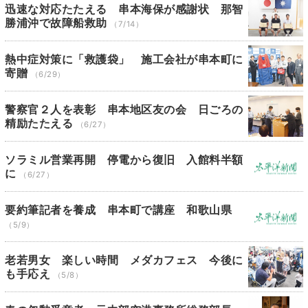
迅速な対応たたえる 串本海保が感謝状 那智
勝浦沖で故障船救助
（7/14）
熱中症対策に「救護袋」 施工会社が串本町に
寄贈
（6/29）
警察官２人を表彰 串本地区友の会 日ごろの
精励たたえる
（6/27）
ソラミル営業再開 停電から復旧 入館料半額
に
（6/27）
要約筆記者を養成 串本町で講座 和歌山県
（5/9）
老若男女 楽しい時間 メダカフェス 今後に
も手応え
（5/8）