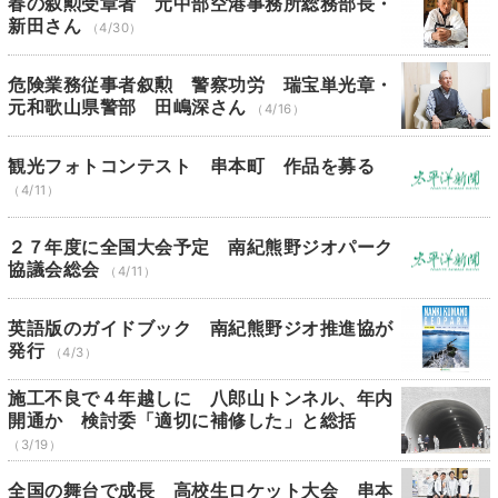
春の叙勲受章者 元中部空港事務所総務部長・
新田さん
（4/30）
危険業務従事者叙勲 警察功労 瑞宝単光章・
元和歌山県警部 田嶋深さん
（4/16）
観光フォトコンテスト 串本町 作品を募る
（4/11）
２７年度に全国大会予定 南紀熊野ジオパーク
協議会総会
（4/11）
英語版のガイドブック 南紀熊野ジオ推進協が
発行
（4/3）
施工不良で４年越しに 八郎山トンネル、年内
開通か 検討委「適切に補修した」と総括
（3/19）
全国の舞台で成長 高校生ロケット大会 串本