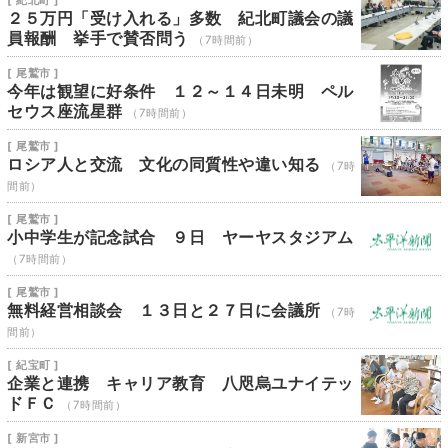
[ 紀北町 ]
２５万円「受け入れる」多数 紀北町議会の議
員報酬 挙手で賛否問う
（7時間前）
[ 尾鷲市 ]
今年は観望に好条件 １２～１４日未明 ペル
セウス座流星群
（7時間前）
[ 尾鷲市 ]
ロシア人と交流 文化の同質性や違い知る
（7時
間前）
[ 尾鷲市 ]
小中学生が記念試合 ９日 ヤーヤスタジアム
（7時間前）
[ 尾鷲市 ]
無料経営相談会 １３日と２７日に会議所
（7時
間前）
[ 紀宝町 ]
企業と連携 キャリア教育 八咫烏ユナイテッ
ドＦＣ
（7時間前）
[ 新宮市 ]