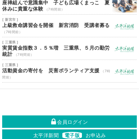
座禅組んで意識集中 子ども広場くまっこ 夏
休みに貴重な体験
（7時間前）
[ 新宮市 ]
上級救命講習会を開催 新宮消防 受講者募る
（7時間前）
[ 三重県 ]
実質賃金指数３．５％増 三重県、５月の勤労
統計
（7時間前）
[ 三重県 ]
活動資金の寄付を 災害ボランティア支援
（7時
間前）
会員ログイン
太平洋新聞
電子版
お申込み