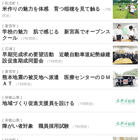
[ 紀北町 ]
米作りの魅力を体感 育つ稲穂を見て触る
（7時
間前）
[ 新宮市 ]
学校の魅力 肌で感じる 新宮高でオープンス
クール
（7時間前）
[ 広域 ]
早期完成求め要望活動 近畿自動車道紀勢線建
設促進期成同盟会
（7時間前）
[ 新宮市 ]
熊本地震の被災地へ派遣 医療センターのＤＭ
ＡＴ
（7時間前）
[ 和歌山県 ]
地域づくり促進支援員を設ける
（7時間前）
[ 和歌山県 ]
障がい者対象 職員採用試験
（7時間前）