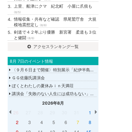
上里、船津にクマ 紀北町 小屋に爪痕も
(8/5)
情報収集・共有など確認 県尾鷲庁舎 大規
模地震想定し
(8/6)
剣道で４２年ぶり優勝 新宮署 柔道も３位
と健闘
(8/6)
アクセスランキング一覧
8月 7日のイベント情報
〈９月６日まで開催〉特別展示「紀伊半島大水害から１５年－あの日を忘れない－」
ＧＧ佐藤氏講演会
ぼくとわたしの夏休みｉｎ天満荘
講演会「失敗のない人生には成功もない」講師：ＧＧ佐藤さん
2026年8月
26
27
28
29
30
31
1
2
3
4
5
6
7
8
9
10
11
12
13
14
15