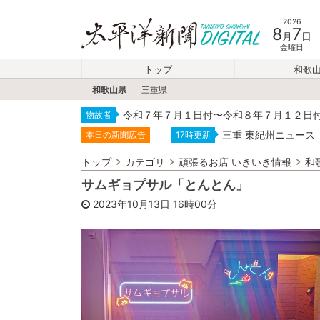
2026
8
7
月
日
金曜日
トップ
和歌
和歌山県
三重県
令和７年７月１日付〜令和８年７月１２日
物故者
三重 東紀州ニュース
本日の新聞広告
17時更新
トップ
カテゴリ
頑張るお店 いきいき情報
和
サムギョプサル「とんとん」
2023年10月13日
16時00分