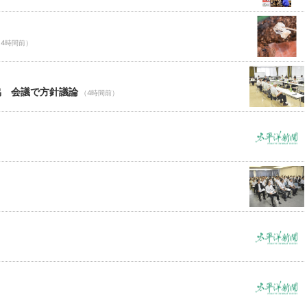
（4時間前）
協 会議で方針議論
（4時間前）
）