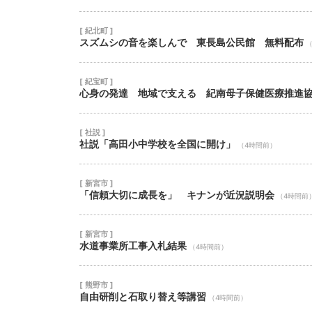
[ 紀北町 ]
スズムシの音を楽しんで 東長島公民館 無料配布
[ 紀宝町 ]
心身の発達 地域で支える 紀南母子保健医療推進
[ 社説 ]
社説「高田小中学校を全国に開け」
（4時間前）
[ 新宮市 ]
「信頼大切に成長を」 キナンが近況説明会
（4時間前
[ 新宮市 ]
水道事業所工事入札結果
（4時間前）
[ 熊野市 ]
自由研削と石取り替え等講習
（4時間前）