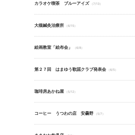
カラオケ喫茶 ブルーアイズ
（7/13）
大槻鍼灸治療所
（6/15）
絵画教室「絵布会」
（6/8）
第２７回 はまゆう歌謡クラブ発表会
（6/5）
珈琲房あかね屋
（5/12）
コーヒー うつわの店 安曇野
（5/7）