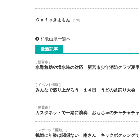
Ｃａｆｅきよもん
（1/6）
和歌山県一覧へ
最新記事
[ 新宮市 ]
水難救助や増水時の対応 新宮市少年消防クラブ夏
[ イベント情報 ]
みんなで盛り上がろう １４日 うどの盆踊り大会
[ 尾鷲市 ]
カスタネットで一緒に演奏 おもちゃのチャチャチ
[ スポーツ「躍動」 ]
挑戦に年齢は関係ない 南さん キックボクシング