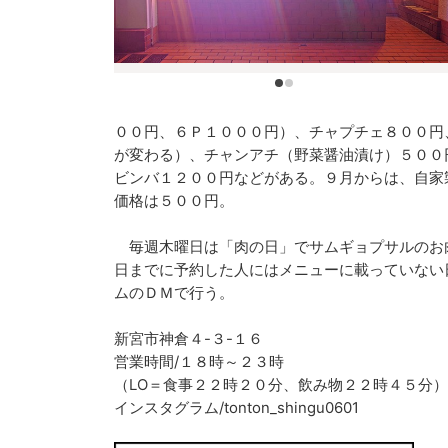
００円、６Ｐ１０００円）、チャプチェ８００円
が変わる）、チャンアチ（野菜醤油漬け）５００
ビンバ１２００円などがある。９月からは、自家
価格は５００円。
毎週木曜日は「肉の日」でサムギョプサルのお
日までに予約した人にはメニューに載っていない
ムのＤＭで行う。
新宮市神倉４-３-１６
営業時間/１８時～２３時
（LO＝食事２２時２０分、飲み物２２時４５分）
インスタグラム/tonton_shingu0601