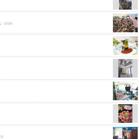
泉
（3/26）
13）