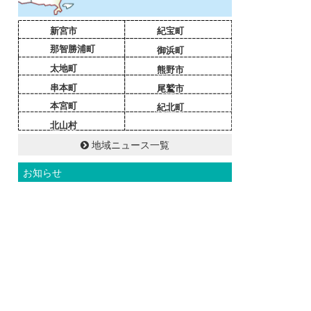
新宮市
紀宝町
那智勝浦町
御浜町
太地町
熊野市
串本町
尾鷲市
本宮町
紀北町
北山村
地域ニュース一覧
お知らせ