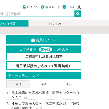
ログイン
総合ガイド
Ｑ&Ａ
いきいき情報
おくやみ
会員ログイン
太平洋新聞
電子版
お申込み
ご購読申し込み月は無料
電子版 試読申し込み（１週間 無料）
アクセスランキング
今日
今週
今月
熊本地震の被災地へ派遣 医療センターのＤ
ＭＡＴ
(8/6)
４種目で東海大会へ 尾鷲中水泳部 〝最後
の県中学総体〟
(8/6)