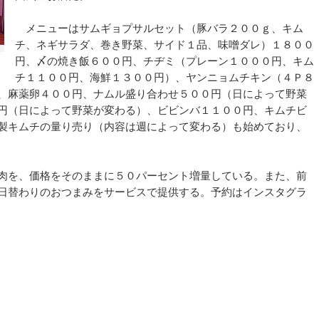
メニューはサムギョプサルセット（豚バラ２００ｇ、キム
チ、ネギサラダ、巻き野菜、サイド１品、味噌ダレ）１８００
円、〆の焼き飯６００円、チヂミ（プレーン１０００円、キム
チ１１００円、海鮮１３００円）、ヤンニョムチキン（４Ｐ８
、麻薬卵４００円、ナムル盛り合わせ５００円（日によって野菜
円（日によって野菜が変わる）、ビビンバ１１００円、キムチビ
製キムチの量り売り（内容は週によって変わる）も始めており、
肉を、価格をそのままに５０パーセント増量している。また、前
日替わりのおつまみをサービスで提供する。予約はインスタグラ