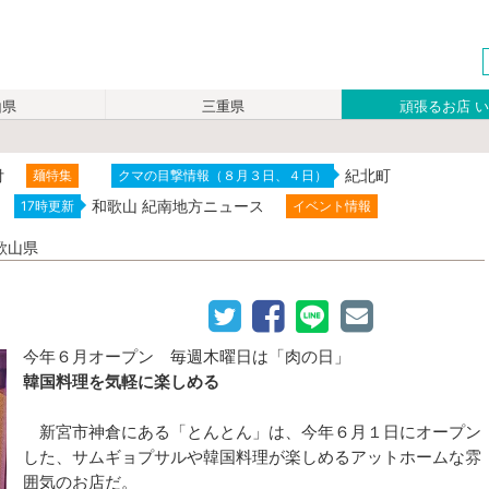
山県
三重県
頑張るお店 
付
紀北町
麺特集
クマの目撃情報（８月３日、４日）
和歌山 紀南地方ニュース
17時更新
イベント情報
歌山県
今年６月オープン 毎週木曜日は「肉の日」
韓国料理を気軽に楽しめる
新宮市神倉にある「とんとん」は、今年６月１日にオープン
した、サムギョプサルや韓国料理が楽しめるアットホームな雰
囲気のお店だ。