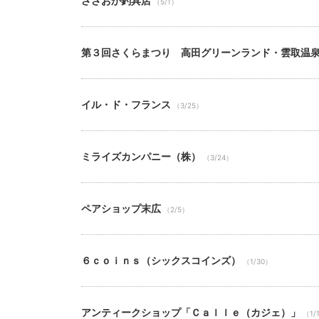
ささおか釣具店
（5/1）
第３回さくらまつり 高田グリーンランド・雲取温
イル・ド・フランス
（3/25）
ミライズカンパニー（株）
（3/24）
ペアショップ末広
（2/5）
６ｃｏｉｎｓ（シックスコインズ）
（1/30）
アンティークショップ「Ｃａｌｌｅ（カジェ）」
（1/