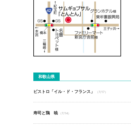
和歌山県
ビストロ「イル・ド・フランス」
（7/17）
寿司と鶏 暁
（7/14）