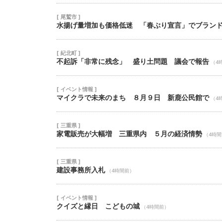
[ 尾鷲市 ]
水揚げ量増加も価格低迷 「春ぶり宣言」でブラン
[ 紀北町 ]
不起訴「非常に残念」 盛り土問題 議会で報告
（4
[ イベント情報 ]
マイクラで未来のまち ８月９日 新鹿公民館で
（4
[ 三重県 ]
家電販売が大幅増 三重県内 ５月の経済情勢
（4時
[ 三重県 ]
建設事務所入札
（4時間前）
[ イベント情報 ]
クイズと縁日 こどもの城
（4時間前）