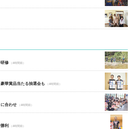
季研修
（4時間前）
 豪華賞品当たる抽選会も
（4時間前）
ャに合わせ
（4時間前）
で勝利
（4時間前）