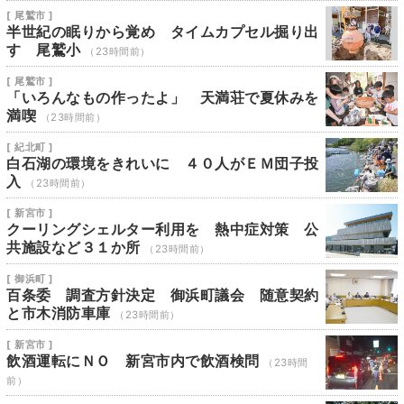
[ 尾鷲市 ]
半世紀の眠りから覚め タイムカプセル掘り出
す 尾鷲小
（23時間前）
[ 尾鷲市 ]
「いろんなもの作ったよ」 天満荘で夏休みを
満喫
（23時間前）
[ 紀北町 ]
白石湖の環境をきれいに ４０人がＥＭ団子投
入
（23時間前）
[ 新宮市 ]
クーリングシェルター利用を 熱中症対策 公
共施設など３１か所
（23時間前）
[ 御浜町 ]
百条委 調査方針決定 御浜町議会 随意契約
と市木消防車庫
（23時間前）
[ 新宮市 ]
飲酒運転にＮＯ 新宮市内で飲酒検問
（23時間
前）