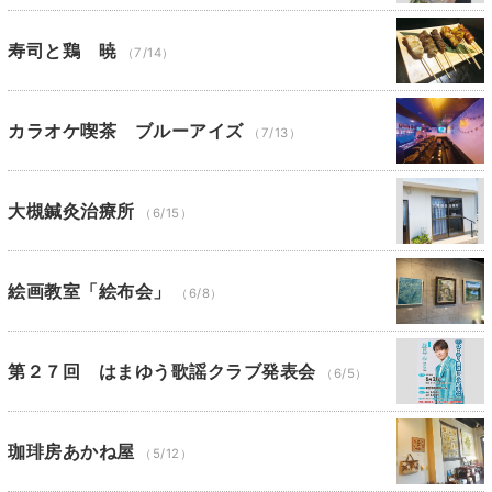
寿司と鶏 暁
（7/14）
カラオケ喫茶 ブルーアイズ
（7/13）
大槻鍼灸治療所
（6/15）
絵画教室「絵布会」
（6/8）
第２７回 はまゆう歌謡クラブ発表会
（6/5）
珈琲房あかね屋
（5/12）