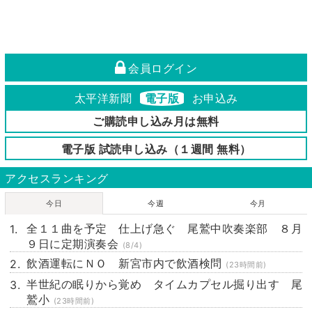
会員ログイン
太平洋新聞
電子版
お申込み
ご購読申し込み月は無料
電子版 試読申し込み（１週間 無料）
アクセスランキング
今日
今週
今月
全１１曲を予定 仕上げ急ぐ 尾鷲中吹奏楽部 ８月
９日に定期演奏会
(8/4)
飲酒運転にＮＯ 新宮市内で飲酒検問
(23時間前)
半世紀の眠りから覚め タイムカプセル掘り出す 尾
鷲小
(23時間前)