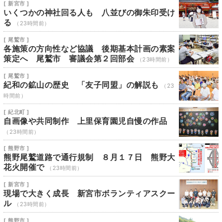
[ 新宮市 ]
いくつかの神社回る人も 八並びの御朱印受け
る
（23時間前）
[ 尾鷲市 ]
各施策の方向性など協議 後期基本計画の素案
策定へ 尾鷲市 審議会第２回部会
（23時間前）
[ 尾鷲市 ]
紀和の鉱山の歴史 「友子同盟」の解説も
（23
時間前）
[ 紀北町 ]
自画像や共同制作 上里保育園児自慢の作品
（23時間前）
[ 熊野市 ]
熊野尾鷲道路で通行規制 ８月１７日 熊野大
花火開催で
（23時間前）
[ 新宮市 ]
現場で大きく成長 新宮市ボランティアスクー
ル
（23時間前）
[ 熊野市 ]