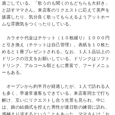
過ごしている。「歌うのも聞くのもどちらも大好き」
と話すママさん。来店客のリクエストに応えて美声を
披露したり、気分良く歌ってもらえるようアットホー
ムな雰囲気をつくったりしている。
カラオケ代金はチケット（１０枚綴り）１０００円
と引き換え（チケットは自己管理）。表紙を１０枚た
めると１冊プレゼントされる。なお、１人１品以上の
ドリンクの注文をお願いしている。ドリンクはソフト
ドリンク、アルコール類ともに豊富で、フードメニュ
ーもある。
オープンから約半月が経過したが、１人で訪れる人
も多く、早速常連客もできている。来店客同士で打ち
解け、互いにリクエストし合う光景も見られ、中に
は、娘の結婚式を控えた男性が連日歌の練習に訪れ、
感極まり涙するということもあった。ママさんは「お