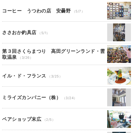
コーヒー うつわの店 安曇野
（5/7）
ささおか釣具店
（5/1）
第３回さくらまつり 高田グリーンランド・雲
取温泉
（3/26）
イル・ド・フランス
（3/25）
ミライズカンパニー（株）
（3/24）
ペアショップ末広
（2/5）