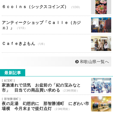
６ｃｏｉｎｓ（シックスコインズ）
（1/30）
アンティークショップ「Ｃａｌｌｅ（カジ
ェ）」
（1/13）
Ｃａｆｅきよもん
（1/6）
和歌山県一覧へ
最新記事
[ 紀宝町 ]
家族連れで活気 お盆前の「紀の宝みなと
市」 目当ての商品買い求める
（23時間前）
[ 那智勝浦町 ]
夜の足湯 幻想的に 那智勝浦町 にぎわい市
場横 今月末まで提灯点灯
（23時間前）