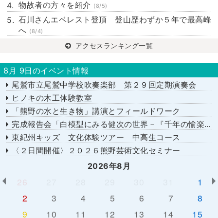
物故者の方々を紹介
(8/5)
石川さんエベレスト登頂 登山歴わずか５年で最高峰
へ
(8/4)
アクセスランキング一覧
8月 9日のイベント情報
尾鷲市立尾鷲中学校吹奏楽部 第２９回定期演奏会
ヒノキの木工体験教室
「熊野の水と生き物」講演とフィールドワーク
完成報告会「白模型にみる健次の世界－『千年の愉楽』『奇蹟』より－」
東紀州キッズ 文化体験ツアー 中高生コース
〈２日間開催〉２０２６熊野芸術文化セミナー
2026年8月
26
27
28
29
30
31
1
2
3
4
5
6
7
8
9
10
11
12
13
14
15