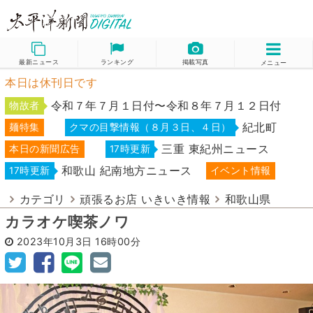
最新ニュース
ランキング
掲載写真
メニュー
本日は休刊日です
令和７年７月１日付〜令和８年７月１２日付
物故者
紀北町
麺特集
クマの目撃情報（８月３日、４日）
三重 東紀州ニュース
本日の新聞広告
17時更新
和歌山 紀南地方ニュース
17時更新
イベント情報
カテゴリ
頑張るお店 いきいき情報
和歌山県
カラオケ喫茶ノワ
2023年10月3日
16時00分