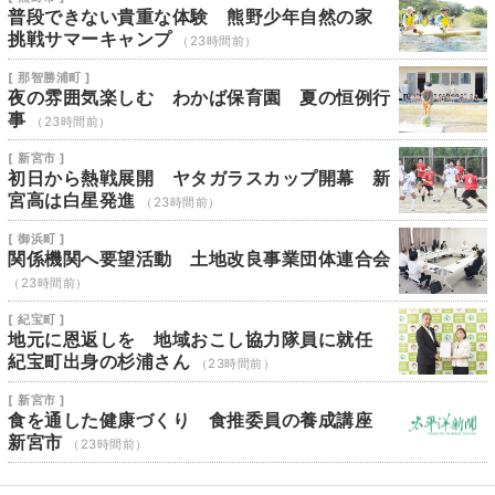
普段できない貴重な体験 熊野少年自然の家
挑戦サマーキャンプ
（23時間前）
[ 那智勝浦町 ]
夜の雰囲気楽しむ わかば保育園 夏の恒例行
事
（23時間前）
[ 新宮市 ]
初日から熱戦展開 ヤタガラスカップ開幕 新
宮高は白星発進
（23時間前）
[ 御浜町 ]
関係機関へ要望活動 土地改良事業団体連合会
（23時間前）
[ 紀宝町 ]
地元に恩返しを 地域おこし協力隊員に就任
紀宝町出身の杉浦さん
（23時間前）
[ 新宮市 ]
食を通した健康づくり 食推委員の養成講座
新宮市
（23時間前）