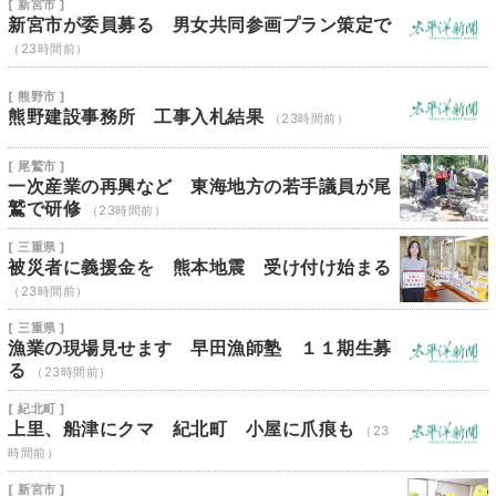
[ 新宮市 ]
新宮市が委員募る 男女共同参画プラン策定で
（23時間前）
[ 熊野市 ]
熊野建設事務所 工事入札結果
（23時間前）
[ 尾鷲市 ]
一次産業の再興など 東海地方の若手議員が尾
鷲で研修
（23時間前）
[ 三重県 ]
被災者に義援金を 熊本地震 受け付け始まる
（23時間前）
[ 三重県 ]
漁業の現場見せます 早田漁師塾 １１期生募
る
（23時間前）
[ 紀北町 ]
上里、船津にクマ 紀北町 小屋に爪痕も
（23
時間前）
[ 新宮市 ]