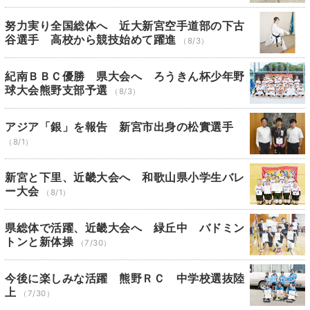
努力実り全国総体へ 近大新宮空手道部の下古
谷選手 高校から競技始めて躍進
（8/3）
紀南ＢＢＣ優勝 県大会へ ろうきん杯少年野
球大会熊野支部予選
（8/3）
アジア「銀」を報告 新宮市出身の松實選手
（8/1）
新宮と下里、近畿大会へ 和歌山県小学生バレ
ー大会
（8/1）
県総体で活躍、近畿大会へ 緑丘中 バドミン
トンと新体操
（7/30）
今後に楽しみな活躍 熊野ＲＣ 中学校選抜陸
上
（7/30）