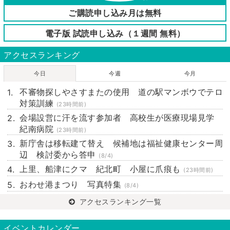
ご購読申し込み月は無料
電子版 試読申し込み（１週間 無料）
アクセスランキング
今日
今週
今月
不審物探しやさすまたの使用 道の駅マンボウでテロ
対策訓練
(23時間前)
会場設営に汗を流す参加者 高校生が医療現場見学
紀南病院
(23時間前)
新庁舎は移転建て替え 候補地は福祉健康センター周
辺 検討委から答申
(8/4)
上里、船津にクマ 紀北町 小屋に爪痕も
(23時間前)
おわせ港まつり 写真特集
(8/4)
アクセスランキング一覧
イベントカレンダー