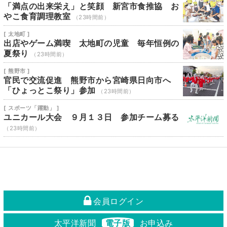
「満点の出来栄え」と笑顔 新宮市食推協 お
やこ食育調理教室
（23時間前）
[ 太地町 ]
出店やゲーム満喫 太地町の児童 毎年恒例の
夏祭り
（23時間前）
[ 熊野市 ]
官民で交流促進 熊野市から宮崎県日向市へ
「ひょっとこ祭り」参加
（23時間前）
[ スポーツ「躍動」 ]
ユニカール大会 ９月１３日 参加チーム募る
（23時間前）
会員ログイン
太平洋新聞
電子版
お申込み