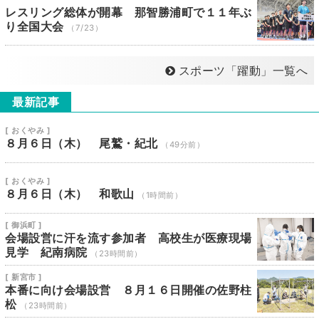
レスリング総体が開幕 那智勝浦町で１１年ぶ
り全国大会
（7/23）
スポーツ「躍動」一覧へ
最新記事
[ おくやみ ]
８月６日（木） 尾鷲・紀北
（49分前）
[ おくやみ ]
８月６日（木） 和歌山
（1時間前）
[ 御浜町 ]
会場設営に汗を流す参加者 高校生が医療現場
見学 紀南病院
（23時間前）
[ 新宮市 ]
本番に向け会場設営 ８月１６日開催の佐野柱
松
（23時間前）