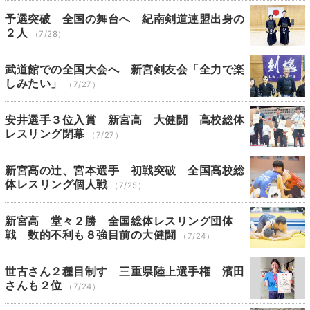
予選突破 全国の舞台へ 紀南剣道連盟出身の
２人
（7/28）
武道館での全国大会へ 新宮剣友会「全力で楽
しみたい」
（7/27）
安井選手３位入賞 新宮高 大健闘 高校総体
レスリング閉幕
（7/27）
新宮高の辻、宮本選手 初戦突破 全国高校総
体レスリング個人戦
（7/25）
新宮高 堂々２勝 全国総体レスリング団体
戦 数的不利も８強目前の大健闘
（7/24）
世古さん２種目制す 三重県陸上選手権 濱田
さんも２位
（7/24）