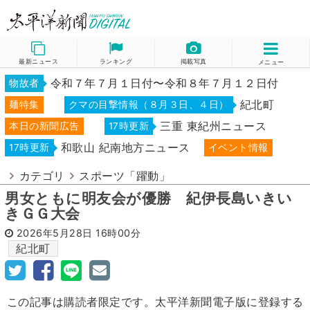
最新ニュース
ランキング
掲載写真
メニュー
令和７年７月１日付〜令和８年７月１２日付
物故者
紀北町
麺特集
クマの目撃情報（８月３日、４日）
三重 東紀州ニュース
本日の新聞広告
17時更新
和歌山 紀南地方ニュース
17時更新
イベント情報
カテゴリ
スポーツ「躍動」
男女ともに明友会が優勝 紀伊長島いきい
きＧＧ大会
2026年5月28日
16時00分
紀北町
この記事は購読者限定です。太平洋新聞電子版に登録する