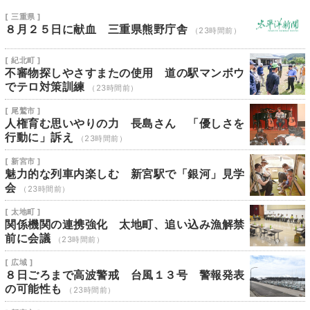
[ 三重県 ]
８月２５日に献血 三重県熊野庁舎
（23時間前）
[ 紀北町 ]
不審物探しやさすまたの使用 道の駅マンボウ
でテロ対策訓練
（23時間前）
[ 尾鷲市 ]
人権育む思いやりの力 長島さん 「優しさを
行動に」訴え
（23時間前）
[ 新宮市 ]
魅力的な列車内楽しむ 新宮駅で「銀河」見学
会
（23時間前）
[ 太地町 ]
関係機関の連携強化 太地町、追い込み漁解禁
前に会議
（23時間前）
[ 広域 ]
８日ごろまで高波警戒 台風１３号 警報発表
の可能性も
（23時間前）