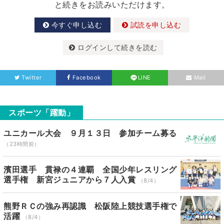
と続きをお読みいただけます。
今すぐ申し込む
試読を申し込む
ログインして続きを読む
Twitter
Facebook
LINE
Mail
スポーツ「躍動」
ユニカール大会 ９月１３日 参加チーム募る
（23時間前）
濱田選手 貫禄の４連覇 全国少年レスリング
選手権 新宮ジュニアから７人入賞
（8/4）
熊野ＲＣの強み再認識 松阪陸上競技選手権で
活躍
（8/4）