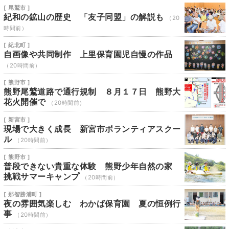
[ 尾鷲市 ]
紀和の鉱山の歴史 「友子同盟」の解説も
（20
時間前）
[ 紀北町 ]
自画像や共同制作 上里保育園児自慢の作品
（20時間前）
[ 熊野市 ]
熊野尾鷲道路で通行規制 ８月１７日 熊野大
花火開催で
（20時間前）
[ 新宮市 ]
現場で大きく成長 新宮市ボランティアスクー
ル
（20時間前）
[ 熊野市 ]
普段できない貴重な体験 熊野少年自然の家
挑戦サマーキャンプ
（20時間前）
[ 那智勝浦町 ]
夜の雰囲気楽しむ わかば保育園 夏の恒例行
事
（20時間前）