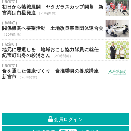
[ 新宮市 ]
初日から熱戦展開 ヤタガラスカップ開幕 新
宮高は白星発進
（20時間前）
[ 御浜町 ]
関係機関へ要望活動 土地改良事業団体連合会
（20時間前）
[ 紀宝町 ]
地元に恩返しを 地域おこし協力隊員に就任
紀宝町出身の杉浦さん
（20時間前）
[ 新宮市 ]
食を通した健康づくり 食推委員の養成講座
新宮市
（20時間前）
会員ログイン