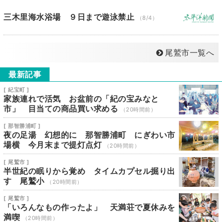
三木里海水浴場 ９日まで遊泳禁止
（8/4）
尾鷲市一覧へ
最新記事
[ 紀宝町 ]
家族連れで活気 お盆前の「紀の宝みなと
市」 目当ての商品買い求める
（20時間前）
[ 那智勝浦町 ]
夜の足湯 幻想的に 那智勝浦町 にぎわい市
場横 今月末まで提灯点灯
（20時間前）
[ 尾鷲市 ]
半世紀の眠りから覚め タイムカプセル掘り出
す 尾鷲小
（20時間前）
[ 尾鷲市 ]
「いろんなもの作ったよ」 天満荘で夏休みを
満喫
（20時間前）