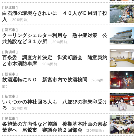
[ 紀北町 ]
白石湖の環境をきれいに ４０人がＥＭ団子投
入
（20時間前）
[ 新宮市 ]
クーリングシェルター利用を 熱中症対策 公
共施設など３１か所
（20時間前）
[ 御浜町 ]
百条委 調査方針決定 御浜町議会 随意契約
と市木消防車庫
（20時間前）
[ 新宮市 ]
飲酒運転にＮＯ 新宮市内で飲酒検問
（20時間
前）
[ 新宮市 ]
いくつかの神社回る人も 八並びの御朱印受け
る
（20時間前）
[ 尾鷲市 ]
各施策の方向性など協議 後期基本計画の素案
策定へ 尾鷲市 審議会第２回部会
（20時間前）