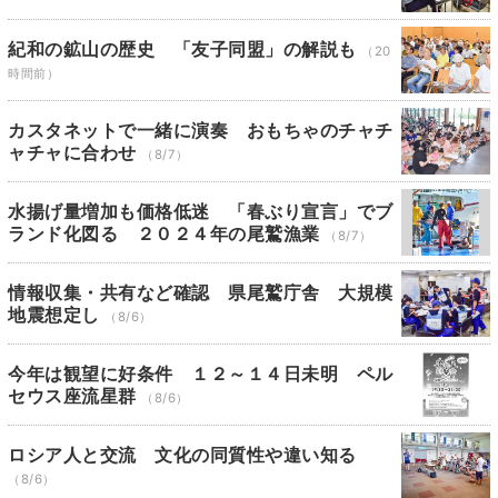
紀和の鉱山の歴史 「友子同盟」の解説も
（20
時間前）
カスタネットで一緒に演奏 おもちゃのチャチ
ャチャに合わせ
（8/7）
水揚げ量増加も価格低迷 「春ぶり宣言」でブ
ランド化図る ２０２４年の尾鷲漁業
（8/7）
情報収集・共有など確認 県尾鷲庁舎 大規模
地震想定し
（8/6）
今年は観望に好条件 １２～１４日未明 ペル
セウス座流星群
（8/6）
ロシア人と交流 文化の同質性や違い知る
（8/6）