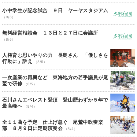
小中学生が記念試合 ９日 ヤーヤスタジアム
（8/6）
無料経営相談会 １３日と２７日に会議所
（8/6）
人権育む思いやりの力 長島さん 「優しさを
行動に」訴え
（8/5）
一次産業の再興など 東海地方の若手議員が尾
鷲で研修
（8/5）
石川さんエベレスト登頂 登山歴わずか５年で
最高峰へ
（8/4）
全１１曲を予定 仕上げ急ぐ 尾鷲中吹奏楽
部 ８月９日に定期演奏会
（8/4）