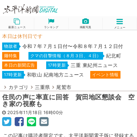
最新ニュース
ランキング
掲載写真
メニュー
本日は休刊日です
令和７年７月１日付〜令和８年７月１２日付
物故者
紀北町
麺特集
クマの目撃情報（８月３日、４日）
三重 東紀州ニュース
本日の新聞広告
17時更新
和歌山 紀南地方ニュース
17時更新
イベント情報
カテゴリ
三重県
尾鷲市
住民の声に率直に回答 賀田地区懇談会 空
き家の視察も
2025年11月18日
16時00分
この記事は購読者限定です。太平洋新聞電子版に登録する