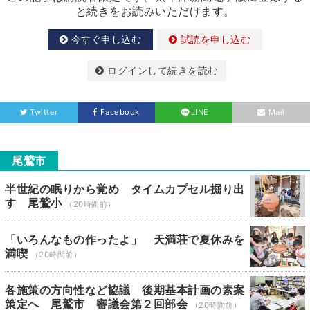
と続きをお読みいただけます。
今すぐ申し込む
試読を申し込む
ログインして続きを読む
Twitter
Facebook
LINE
Mail
尾鷲市
半世紀の眠りから覚め タイムカプセル掘り出
す 尾鷲小
（20時間前）
「いろんなもの作ったよ」 天満荘で夏休みを
満喫
（20時間前）
各施策の方向性など協議 後期基本計画の素案
策定へ 尾鷲市 審議会第２回部会
（20時間前）