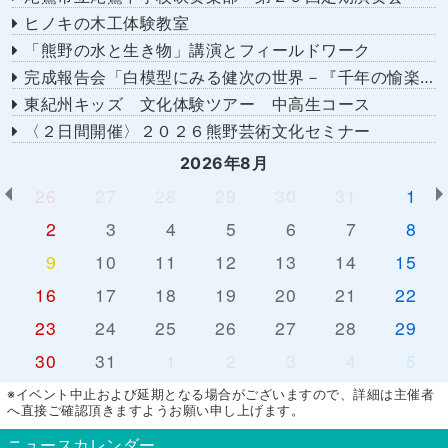
ヒノキの木工体験教室
「熊野の水と生き物」講演とフィールドワーク
完成報告会「白模型にみる健次の世界－『千年の愉楽』『奇蹟』より－」
東紀州キッズ 文化体験ツアー 中高生コース
〈２日間開催〉２０２６熊野芸術文化セミナー
2026年8月
26
27
28
29
30
31
1
2
3
4
5
6
7
8
9
10
11
12
13
14
15
16
17
18
19
20
21
22
23
24
25
26
27
28
29
30
31
1
2
3
4
5
※イベント中止および延期となる場合がございますので、詳細は主催者
へ直接ご確認頂きますようお願い申し上げます。
ニュースカレンダー