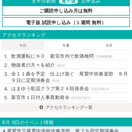
太平洋新聞
電子版
お申込み
ご購読申し込み月は無料
電子版 試読申し込み（１週間 無料）
アクセスランキング
今日
今週
今月
飲酒運転にＮＯ 新宮市内で飲酒検問
(20時間前)
物故者の方々を紹介
(8/5)
全１１曲を予定 仕上げ急ぐ 尾鷲中吹奏楽部 ８月
９日に定期演奏会
(8/4)
はまゆう歌謡クラブ第２４回発表会
(2022/6/7)
新宮市１日付人事異動発令
(2019/10/1)
アクセスランキング一覧
8月 9日のイベント情報
尾鷲市立尾鷲中学校吹奏楽部 第２９回定期演奏会