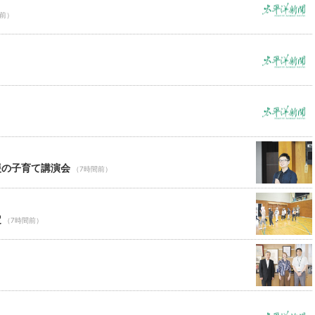
間前）
援の子育て講演会
（7時間前）
定
（7時間前）
）