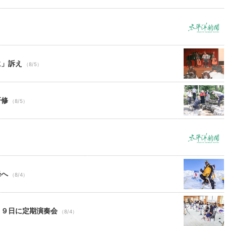
に」訴え
（8/5）
研修
（8/5）
峰へ
（8/4）
月９日に定期演奏会
（8/4）