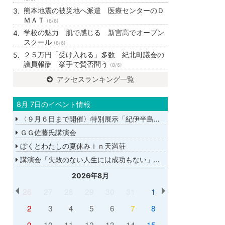
熊本地震の被災地へ派遣 医療センターのＤ
ＭＡＴ
(8/6)
学校の魅力 肌で感じる 新宮高でオープン
スクール
(8/6)
２５万円「受け入れる」多数 紀北町議会の
議員報酬 挙手で賛否問う
(8/6)
アクセスランキング一覧
8月 7日のイベント情報
〈９月６日まで開催〉特別展示「紀伊半島大水害から１５年－あの日を忘れない－」
ＧＧ佐藤氏講演会
ぼくとわたしの夏休みｉｎ天満荘
講演会「失敗のない人生には成功もない」講師：ＧＧ佐藤さん
2026年8月
26
27
28
29
30
31
1
2
3
4
5
6
7
8
9
10
11
12
13
14
15