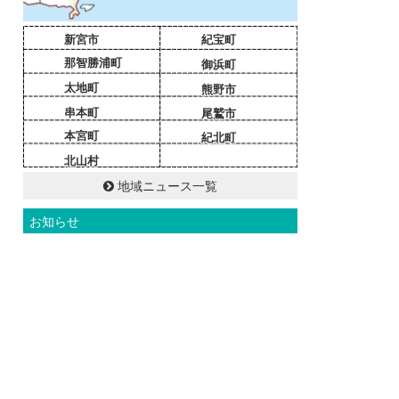
新宮市
紀宝町
那智勝浦町
御浜町
太地町
熊野市
串本町
尾鷲市
本宮町
紀北町
北山村
地域ニュース一覧
お知らせ