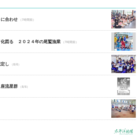
ャに合わせ
（7時間前）
ド化図る ２０２４年の尾鷲漁業
（7時間前）
想定し
（8/6）
ス座流星群
（8/6）