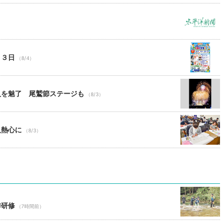
２３日
（8/4）
人を魅了 尾鷲節ステージも
（8/3）
人熱心に
（8/3）
季研修
（7時間前）