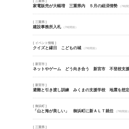
[ 三重県 ]
家電販売が大幅増 三重県内 ５月の経済情勢
（7時
[ 三重県 ]
建設事務所入札
（7時間前）
[ イベント情報 ]
クイズと縁日 こどもの城
（7時間前）
[ 新宮市 ]
ネットやゲーム どう向き合う 新宮市 不登校支
[ 新宮市 ]
避難と引き渡し訓練 みくまの支援学校 地震を想
[ 御浜町 ]
「山と海が美しい」 御浜町に新ＡＬＴ就任
（7時間前
[ 三重県 ]