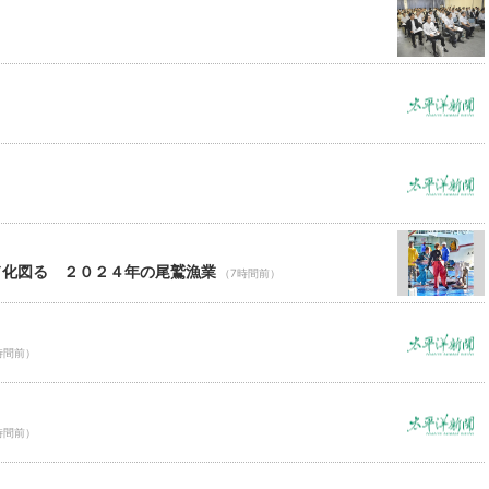
）
ド化図る ２０２４年の尾鷲漁業
（7時間前）
時間前）
時間前）