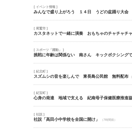
[ イベント情報 ]
みんなで盛り上がろう １４日 うどの盆踊り大会
[ 尾鷲市 ]
カスタネットで一緒に演奏 おもちゃのチャチャチ
[ スポーツ「躍動」 ]
挑戦に年齢は関係ない 南さん キックボクシング
[ 紀北町 ]
スズムシの音を楽しんで 東長島公民館 無料配布
[ 紀宝町 ]
心身の発達 地域で支える 紀南母子保健医療推進
[ 社説 ]
社説「高田小中学校を全国に開け」
（7時間前）