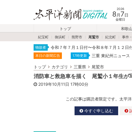
2026
8
7
月
日
金曜日
トップ
和歌
紀宝町
御浜町
熊野市
尾鷲市
紀北町
事件
令和７年７月１日付〜令和８年７月１２日
物故者
三重 東紀州ニュース
本日の新聞広告
17時更新
トップ
カテゴリ
三重県
尾鷲市
消防車と救急車を描く 尾鷲小１年生が
2019年10月11日
17時00分
この記事は購読者限定です。太平洋
今すぐ申し込む