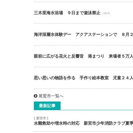
三木里海水浴場 ９日まで遊泳禁止
（8/4）
海洋深層水体験デー アクアステーションで ８月
眼前に広がる花火と反響音 港まつり 来場者５万
思い思いの物語を作る 手作り絵本教室 児童２４
尾鷲市一覧へ
最新記事
[ 新宮市 ]
水難救助や増水時の対応 新宮市少年消防クラブ夏