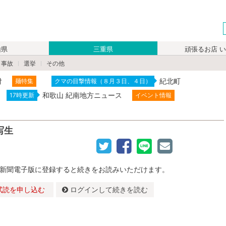
山県
三重県
頑張るお店 
・事故
選挙
その他
付
紀北町
麺特集
クマの目撃情報（８月３日、４日）
和歌山 紀南地方ニュース
17時更新
イベント情報
写生
新聞電子版に登録すると続きをお読みいただけます。
試読を申し込む
ログインして続きを読む