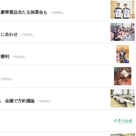
 豪華賞品当たる抽選会も
（7時間前）
ャに合わせ
（7時間前）
で勝利
（7時間前）
（7時間前）
協 会議で方針議論
（7時間前）