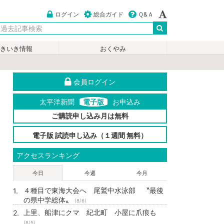
ログイン
総合ガイド
Ｑ&Ａ
いきいき情報
おくやみ
会員ログイン
太平洋新聞
電子版
お申込み
ご購読申し込み月は無料
電子版 試読申し込み（１週間 無料）
アクセスランキング
今日
今週
今月
４種目で東海大会へ 尾鷲中水泳部 〝最後
の県中学総体〟
(8/6)
上里、船津にクマ 紀北町 小屋に爪痕も
(8/5)