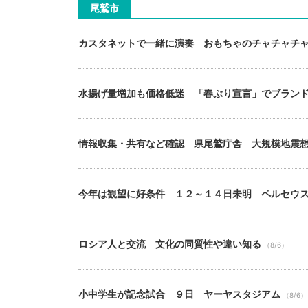
尾鷲市
カスタネットで一緒に演奏 おもちゃのチャチャチ
水揚げ量増加も価格低迷 「春ぶり宣言」でブラン
情報収集・共有など確認 県尾鷲庁舎 大規模地震
今年は観望に好条件 １２～１４日未明 ペルセウ
ロシア人と交流 文化の同質性や違い知る
（8/6）
小中学生が記念試合 ９日 ヤーヤスタジアム
（8/6）