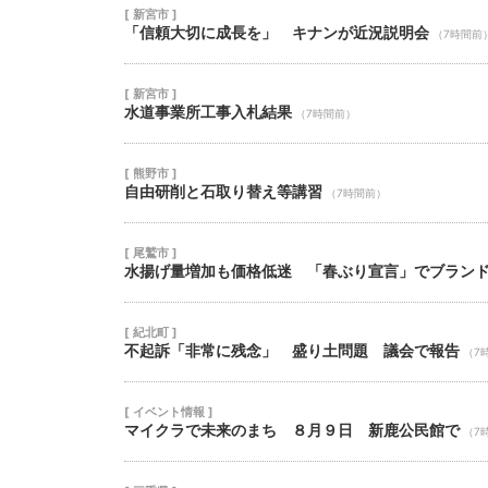
[ 新宮市 ]
「信頼大切に成長を」 キナンが近況説明会
（7時間前
[ 新宮市 ]
水道事業所工事入札結果
（7時間前）
[ 熊野市 ]
自由研削と石取り替え等講習
（7時間前）
[ 尾鷲市 ]
水揚げ量増加も価格低迷 「春ぶり宣言」でブラン
[ 紀北町 ]
不起訴「非常に残念」 盛り土問題 議会で報告
（7
[ イベント情報 ]
マイクラで未来のまち ８月９日 新鹿公民館で
（7