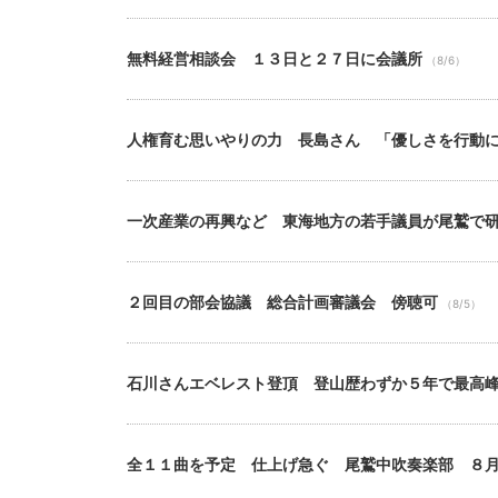
無料経営相談会 １３日と２７日に会議所
（8/6）
人権育む思いやりの力 長島さん 「優しさを行動
一次産業の再興など 東海地方の若手議員が尾鷲で
２回目の部会協議 総合計画審議会 傍聴可
（8/5）
石川さんエベレスト登頂 登山歴わずか５年で最高
全１１曲を予定 仕上げ急ぐ 尾鷲中吹奏楽部 ８