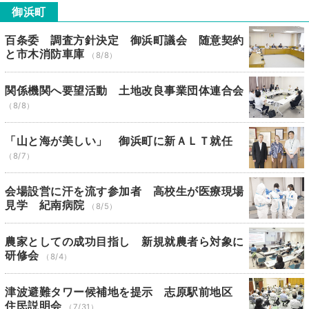
御浜町
百条委 調査方針決定 御浜町議会 随意契約
と市木消防車庫
（8/8）
関係機関へ要望活動 土地改良事業団体連合会
（8/8）
「山と海が美しい」 御浜町に新ＡＬＴ就任
（8/7）
会場設営に汗を流す参加者 高校生が医療現場
見学 紀南病院
（8/5）
農家としての成功目指し 新規就農者ら対象に
研修会
（8/4）
津波避難タワー候補地を提示 志原駅前地区
住民説明会
（7/31）