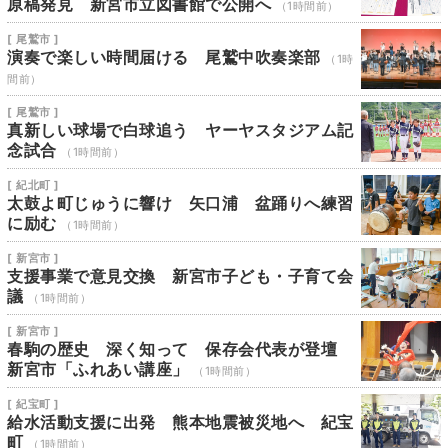
原稿発見 新宮市立図書館で公開へ
（1時間前）
[ 尾鷲市 ]
演奏で楽しい時間届ける 尾鷲中吹奏楽部
（1時
間前）
[ 尾鷲市 ]
真新しい球場で白球追う ヤーヤスタジアム記
念試合
（1時間前）
[ 紀北町 ]
太鼓よ町じゅうに響け 矢口浦 盆踊りへ練習
に励む
（1時間前）
[ 新宮市 ]
支援事業で意見交換 新宮市子ども・子育て会
議
（1時間前）
[ 新宮市 ]
春駒の歴史 深く知って 保存会代表が登壇
新宮市「ふれあい講座」
（1時間前）
[ 紀宝町 ]
給水活動支援に出発 熊本地震被災地へ 紀宝
町
（1時間前）