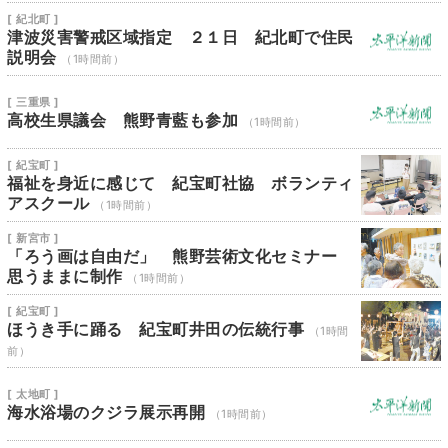
[ 紀北町 ]
津波災害警戒区域指定 ２１日 紀北町で住民
説明会
（1時間前）
[ 三重県 ]
高校生県議会 熊野青藍も参加
（1時間前）
[ 紀宝町 ]
福祉を身近に感じて 紀宝町社協 ボランティ
アスクール
（1時間前）
[ 新宮市 ]
「ろう画は自由だ」 熊野芸術文化セミナー
思うままに制作
（1時間前）
[ 紀宝町 ]
ほうき手に踊る 紀宝町井田の伝統行事
（1時間
前）
[ 太地町 ]
海水浴場のクジラ展示再開
（1時間前）