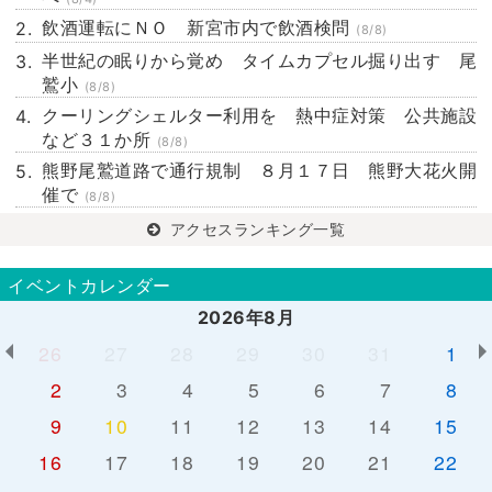
飲酒運転にＮＯ 新宮市内で飲酒検問
(8/8)
半世紀の眠りから覚め タイムカプセル掘り出す 尾
鷲小
(8/8)
クーリングシェルター利用を 熱中症対策 公共施設
など３１か所
(8/8)
熊野尾鷲道路で通行規制 ８月１７日 熊野大花火開
催で
(8/8)
アクセスランキング一覧
イベントカレンダー
2026年8月
26
27
28
29
30
31
1
2
3
4
5
6
7
8
9
10
11
12
13
14
15
16
17
18
19
20
21
22