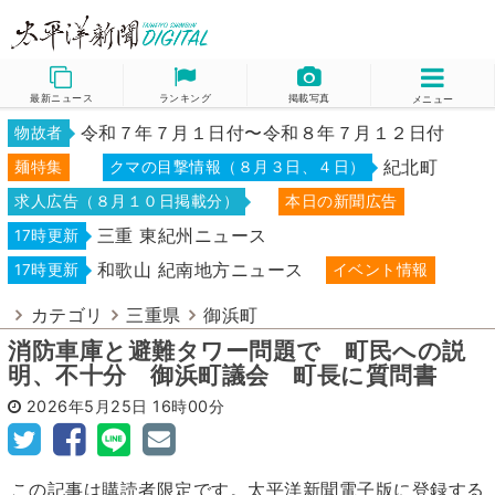
最新ニュース
ランキング
掲載写真
メニュー
令和７年７月１日付〜令和８年７月１２日付
物故者
紀北町
麺特集
クマの目撃情報（８月３日、４日）
求人広告（８月１０日掲載分）
本日の新聞広告
三重 東紀州ニュース
17時更新
和歌山 紀南地方ニュース
17時更新
イベント情報
カテゴリ
三重県
御浜町
消防車庫と避難タワー問題で 町民への説
明、不十分 御浜町議会 町長に質問書
2026年5月25日
16時00分
この記事は購読者限定です。太平洋新聞電子版に登録する