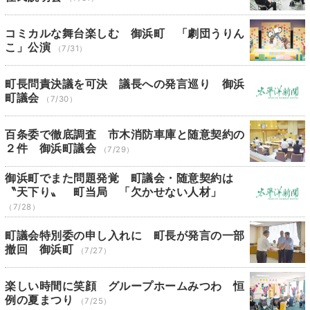
コミカルな舞台楽しむ 御浜町 「劇団うりん
こ」公演
（7/31）
町長問責決議を可決 議長への発言巡り 御浜
町議会
（7/30）
百条委で徹底調査 市木消防車庫と随意契約の
２件 御浜町議会
（7/29）
御浜町でまた問題発覚 町議会・随意契約は
〝天下り〟 町当局 「欠かせない人材」
（7/28）
町議会特別委の申し入れに 町長が発言の一部
撤回 御浜町
（7/27）
楽しい時間に笑顔 グループホームみつわ 恒
例の夏まつり
（7/25）