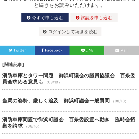
と続きをお読みいただけます。
今すぐ申し込む
試読を申し込む
ログインして続きを読む
Twitter
Facebook
LINE
Mail
[関連記事]
消防車庫とタワー問題 御浜町議会の議員協議会 百条委
員会求める意見も
（08/10）
当局の姿勢、厳しく追及 御浜町議会一般質問
（08/10）
消防車庫問題で御浜町議会 百条委設置へ動き 臨時会招
集を請求
（08/10）