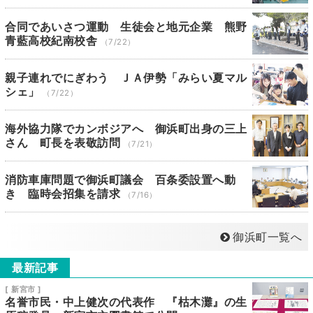
合同であいさつ運動 生徒会と地元企業 熊野
青藍高校紀南校舎
（7/22）
親子連れでにぎわう ＪＡ伊勢「みらい夏マル
シェ」
（7/22）
海外協力隊でカンボジアへ 御浜町出身の三上
さん 町長を表敬訪問
（7/21）
消防車庫問題で御浜町議会 百条委設置へ動
き 臨時会招集を請求
（7/16）
御浜町一覧へ
最新記事
[ 新宮市 ]
名誉市民・中上健次の代表作 『枯木灘』の生