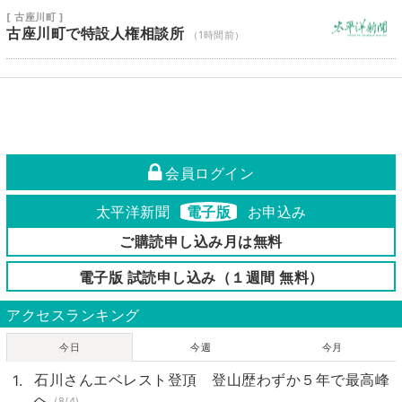
[ 古座川町 ]
古座川町で特設人権相談所
（1時間前）
会員ログイン
太平洋新聞
電子版
お申込み
ご購読申し込み月は無料
電子版 試読申し込み（１週間 無料）
アクセスランキング
今日
今週
今月
石川さんエベレスト登頂 登山歴わずか５年で最高峰
へ
(8/4)