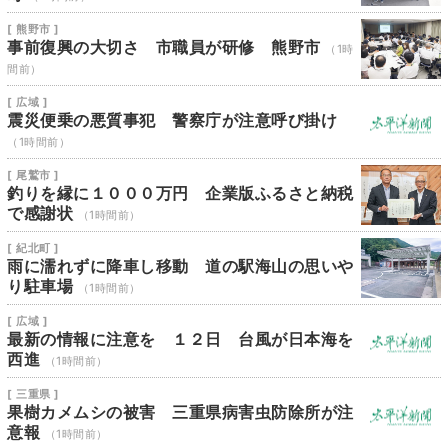
[ 熊野市 ]
事前復興の大切さ 市職員が研修 熊野市
（1時
間前）
[ 広域 ]
震災便乗の悪質事犯 警察庁が注意呼び掛け
（1時間前）
[ 尾鷲市 ]
釣りを縁に１０００万円 企業版ふるさと納税
で感謝状
（1時間前）
[ 紀北町 ]
雨に濡れずに降車し移動 道の駅海山の思いや
り駐車場
（1時間前）
[ 広域 ]
最新の情報に注意を １２日 台風が日本海を
西進
（1時間前）
[ 三重県 ]
果樹カメムシの被害 三重県病害虫防除所が注
意報
（1時間前）