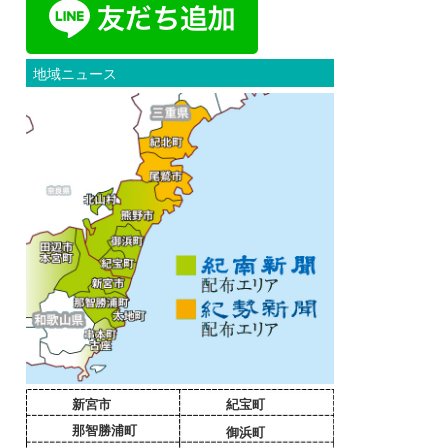
地域ニュース
新宮市
紀宝町
那智勝浦町
御浜町