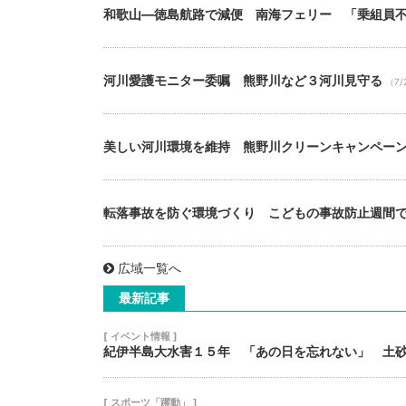
和歌山―徳島航路で減便 南海フェリー 「乗組員
河川愛護モニター委嘱 熊野川など３河川見守る
（7/
美しい河川環境を維持 熊野川クリーンキャンペー
転落事故を防ぐ環境づくり こどもの事故防止週間
広域一覧へ
最新記事
[ イベント情報 ]
紀伊半島大水害１５年 「あの日を忘れない」 土
[ スポーツ「躍動」 ]