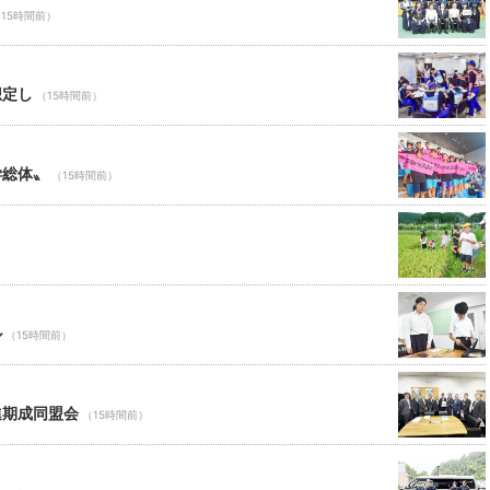
15時間前）
想定し
（15時間前）
学総体〟
（15時間前）
ル
（15時間前）
進期成同盟会
（15時間前）