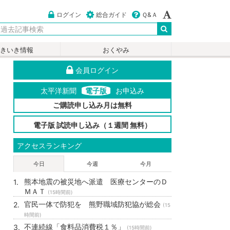
ログイン
総合ガイド
Ｑ&Ａ
いきいき情報
おくやみ
会員ログイン
太平洋新聞
電子版
お申込み
ご購読申し込み月は無料
電子版 試読申し込み（１週間 無料）
アクセスランキング
今日
今週
今月
熊本地震の被災地へ派遣 医療センターのＤ
ＭＡＴ
(15時間前)
官民一体で防犯を 熊野職域防犯協が総会
(15
時間前)
不連続線「食料品消費税１％」
(15時間前)