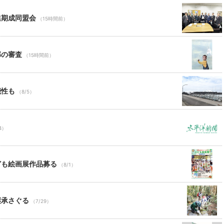
進期成同盟会
（15時間前）
部の審査
（15時間前）
能性も
（8/5）
4）
ども絵画展作品募る
（8/1）
継承さぐる
（7/29）