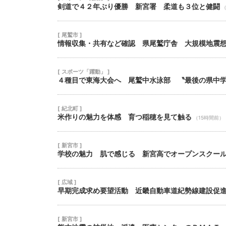
剣道で４２年ぶり優勝 新宮署 柔道も３位と健闘
（
[ 尾鷲市 ]
情報収集・共有など確認 県尾鷲庁舎 大規模地震
[ スポーツ「躍動」 ]
４種目で東海大会へ 尾鷲中水泳部 〝最後の県中
[ 紀北町 ]
米作りの魅力を体感 育つ稲穂を見て触る
（15時間前）
[ 新宮市 ]
学校の魅力 肌で感じる 新宮高でオープンスクー
[ 広域 ]
早期完成求め要望活動 近畿自動車道紀勢線建設促
[ 新宮市 ]