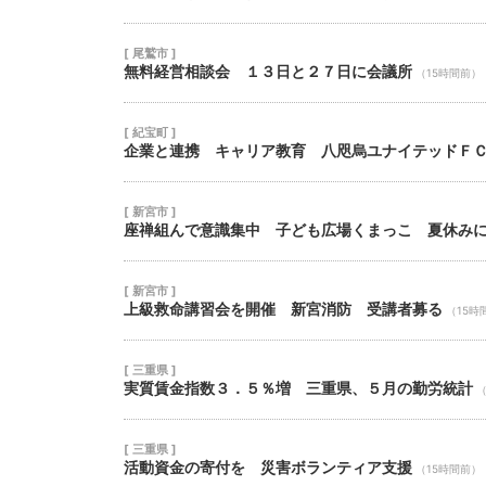
[ 尾鷲市 ]
無料経営相談会 １３日と２７日に会議所
（15時間前）
[ 紀宝町 ]
企業と連携 キャリア教育 八咫烏ユナイテッドＦ
[ 新宮市 ]
座禅組んで意識集中 子ども広場くまっこ 夏休み
[ 新宮市 ]
上級救命講習会を開催 新宮消防 受講者募る
（15時
[ 三重県 ]
実質賃金指数３．５％増 三重県、５月の勤労統計
（
[ 三重県 ]
活動資金の寄付を 災害ボランティア支援
（15時間前）