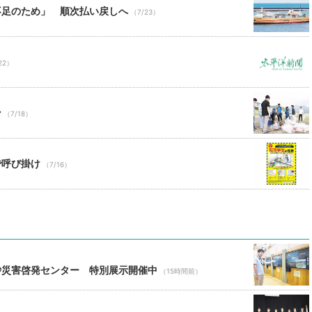
不足のため」 順次払い戻しへ
（7/23）
22）
ン
（7/18）
で呼び掛け
（7/16）
砂災害啓発センター 特別展示開催中
（15時間前）