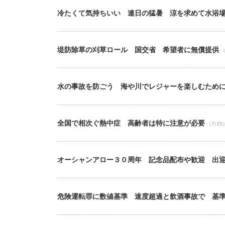
冷たくて気持ちいい 連日の猛暑 涼を求めて水浴
堤防除草の刈草ロール 国交省 希望者に無償提供
（
水の事故を防ごう 海や川でレジャーを楽しむため
全国で相次ぐ熱中症 高齢者は特に注意が必要
（7/25
オーシャンアロー３０周年 記念品配布や歓迎 出
危険運転罪に数値基準 速度超過と飲酒事故で 基