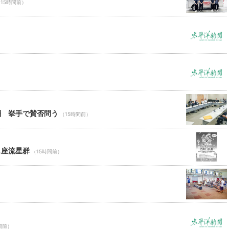
15時間前）
酬 挙手で賛否問う
（15時間前）
ス座流星群
（15時間前）
間前）