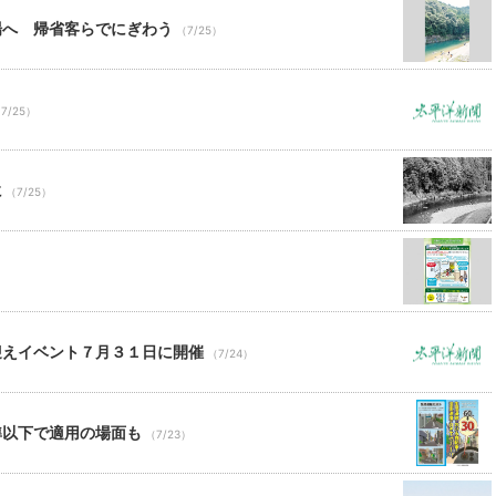
場へ 帰省客らでにぎわう
（7/25）
7/25）
に
（7/25）
）
迎えイベント７月３１日に開催
（7/24）
準以下で適用の場面も
（7/23）