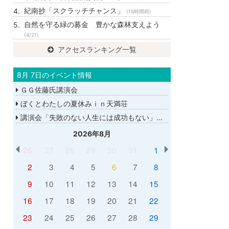
紀南抄「スクラッチチャンス」
(15時間前)
自然を守る緑の募金 豊かな森林支えよう
(4/21)
アクセスランキング一覧
8月 7日のイベント情報
ＧＧ佐藤氏講演会
ぼくとわたしの夏休みｉｎ天満荘
講演会「失敗のない人生には成功もない」講師：ＧＧ佐藤さん
2026年8月
26
27
28
29
30
31
1
2
3
4
5
6
7
8
9
10
11
12
13
14
15
16
17
18
19
20
21
22
23
24
25
26
27
28
29