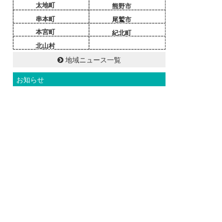
太地町
熊野市
串本町
尾鷲市
本宮町
紀北町
北山村
地域ニュース一覧
お知らせ