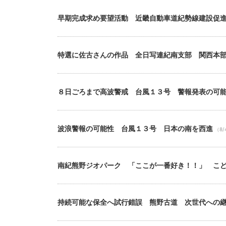
早期完成求め要望活動 近畿自動車道紀勢線建設促
特選に佐古さんの作品 全日写連紀南支部 関西本
８日ごろまで高波警戒 台風１３号 警報発表の可
波浪警報の可能性 台風１３号 日本の南を西進
（8/
南紀熊野ジオパーク 「ここが一番好き！！」 こ
持続可能な保全へ試行錯誤 熊野古道 次世代への