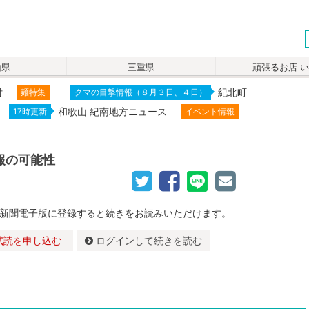
山県
三重県
頑張るお店 
付
紀北町
麺特集
クマの目撃情報（８月３日、４日）
和歌山 紀南地方ニュース
17時更新
イベント情報
報の可能性
新聞電子版に登録すると続きをお読みいただけます。
試読を申し込む
ログインして続きを読む