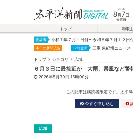
2026
8
7
月
日
金曜日
トップ
和歌
令和７年７月１日付〜令和８年７月１２日
物故者
三重 東紀州ニュース
本日の新聞広告
17時更新
トップ
カテゴリ
広域
６月３日に最接近か 大雨、暴風など警
2026年5月30日
16時00分
この記事は購読者限定です。太平洋
今すぐ申し込む
広域