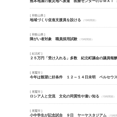
熊本地震の被災地へ派遣 医療センターのＤＭＡＴ
（
[ 和歌山県 ]
地域づくり促進支援員を設ける
（15時間前）
[ 和歌山県 ]
障がい者対象 職員採用試験
（15時間前）
[ 紀北町 ]
２５万円「受け入れる」多数 紀北町議会の議員報
[ 尾鷲市 ]
今年は観望に好条件 １２～１４日未明 ペルセウ
[ 尾鷲市 ]
ロシア人と交流 文化の同質性や違い知る
（15時間前）
[ 尾鷲市 ]
小中学生が記念試合 ９日 ヤーヤスタジアム
（15時