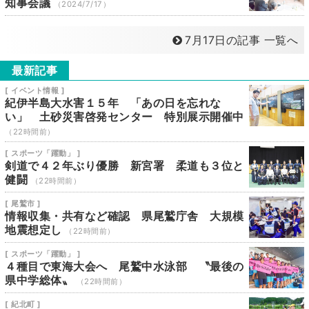
知事会議
（2024/7/17）
7月17日の記事 一覧へ
最新記事
[ イベント情報 ]
紀伊半島大水害１５年 「あの日を忘れな
い」 土砂災害啓発センター 特別展示開催中
（22時間前）
[ スポーツ「躍動」 ]
剣道で４２年ぶり優勝 新宮署 柔道も３位と
健闘
（22時間前）
[ 尾鷲市 ]
情報収集・共有など確認 県尾鷲庁舎 大規模
地震想定し
（22時間前）
[ スポーツ「躍動」 ]
４種目で東海大会へ 尾鷲中水泳部 〝最後の
県中学総体〟
（22時間前）
[ 紀北町 ]