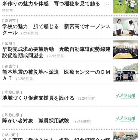
米作りの魅力を体感 育つ稲穂を見て触る
（22
時間前）
[ 新宮市 ]
学校の魅力 肌で感じる 新宮高でオープンス
クール
（22時間前）
[ 広域 ]
早期完成求め要望活動 近畿自動車道紀勢線建
設促進期成同盟会
（22時間前）
[ 新宮市 ]
熊本地震の被災地へ派遣 医療センターのＤＭ
ＡＴ
（22時間前）
[ 和歌山県 ]
地域づくり促進支援員を設ける
（22時間前）
[ 和歌山県 ]
障がい者対象 職員採用試験
（22時間前）
[ 紀北町 ]