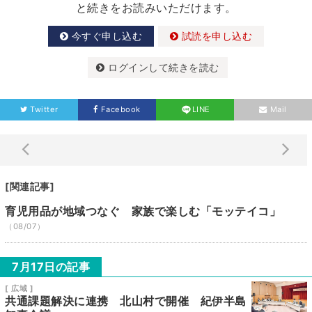
と続きをお読みいただけます。
今すぐ申し込む
試読を申し込む
ログインして続きを読む
Twitter
Facebook
LINE
Mail
[関連記事]
育児用品が地域つなぐ 家族で楽しむ「モッテイコ」
（08/07）
7月17日の記事
[ 広域 ]
共通課題解決に連携 北山村で開催 紀伊半島