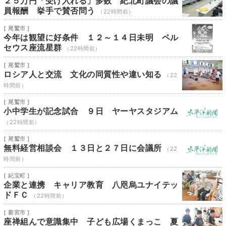
２５万円「受け入れる」多数 紀北町議会の議
員報酬 挙手で賛否問う
（22時間前）
[ 尾鷲市 ]
今年は観望に好条件 １２～１４日未明 ペル
セウス座流星群
（22時間前）
[ 尾鷲市 ]
ロシア人と交流 文化の同質性や違い知る
（22
時間前）
[ 尾鷲市 ]
小中学生が記念試合 ９日 ヤーヤスタジアム
（22時間前）
[ 尾鷲市 ]
無料経営相談会 １３日と２７日に会議所
（22
時間前）
[ 紀宝町 ]
企業と連携 キャリア教育 八咫烏ユナイテッ
ドＦＣ
（22時間前）
[ 新宮市 ]
座禅組んで意識集中 子ども広場くまっこ 夏