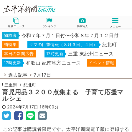
最新ニュース
ランキング
掲載写真
メニュー
令和７年７月１日付〜令和８年７月１２日付
物故者
紀北町
麺特集
クマの目撃情報（８月３日、４日）
三重 東紀州ニュース
本日の新聞広告
17時更新
和歌山 紀南地方ニュース
17時更新
イベント情報
過去記事
7月17日
三重県
紀北町
育児用品３２００点集まる 子育て応援マ
ルシェ
2024年7月17日
16時00分
この記事は購読者限定です。太平洋新聞電子版に登録する