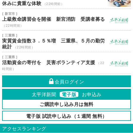
休みに貴重な体験
（22時間前）
[ 新宮市 ]
上級救命講習会を開催 新宮消防 受講者募る
（22時間前）
[ 三重県 ]
実質賃金指数３．５％増 三重県、５月の勤労
統計
（22時間前）
[ 三重県 ]
活動資金の寄付を 災害ボランティア支援
（22
時間前）
会員ログイン
太平洋新聞
電子版
お申込み
ご購読申し込み月は無料
電子版 試読申し込み（１週間 無料）
アクセスランキング