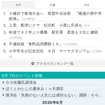
今日
今週
今月
４種目で東海大会へ 尾鷲中水泳部 〝最後の県中学
総体〟
(22時間前)
上里、船津にクマ 紀北町 小屋に爪痕も
(8/5)
剣道で４２年ぶり優勝 新宮署 柔道も３位と健闘
(22時間前)
不連続線「食料品消費税１％」
(22時間前)
小中学生が記念試合 ９日 ヤーヤスタジアム
(22時間
前)
アクセスランキング一覧
8月 7日のイベント情報
ＧＧ佐藤氏講演会
ぼくとわたしの夏休みｉｎ天満荘
講演会「失敗のない人生には成功もない」講師：ＧＧ佐藤さん
2026年8月