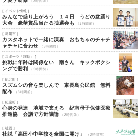
ブ夏季研修
（2時間前）
[ イベント情報 ]
みんなで盛り上がろう １４日 うどの盆踊り
大会 豪華賞品当たる抽選会も
（2時間前）
[ 尾鷲市 ]
カスタネットで一緒に演奏 おもちゃのチャチ
ャチャに合わせ
（3時間前）
[ スポーツ「躍動」 ]
挑戦に年齢は関係ない 南さん キックボクシ
ングで勝利
（3時間前）
[ 紀北町 ]
スズムシの音を楽しんで 東長島公民館 無料
配布
（3時間前）
[ 紀宝町 ]
心身の発達 地域で支える 紀南母子保健医療
推進協 会議で方針議論
（3時間前）
[ 社説 ]
社説「高田小中学校を全国に開け」
（3時間前）