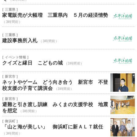
[ 三重県 ]
家電販売が大幅増 三重県内 ５月の経済情勢
（3時間前）
[ 三重県 ]
建設事務所入札
（3時間前）
[ イベント情報 ]
クイズと縁日 こどもの城
（3時間前）
[ 新宮市 ]
ネットやゲーム どう向き合う 新宮市 不登
校支援の子育て講演会
（3時間前）
[ 新宮市 ]
避難と引き渡し訓練 みくまの支援学校 地震
を想定
（3時間前）
[ 御浜町 ]
「山と海が美しい」 御浜町に新ＡＬＴ就任
（3時間前）