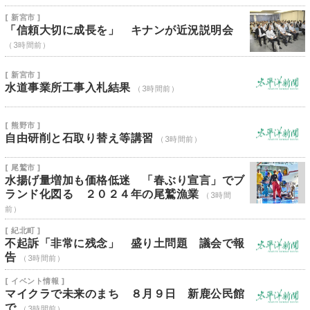
[ 新宮市 ]
「信頼大切に成長を」 キナンが近況説明会
（3時間前）
[ 新宮市 ]
水道事業所工事入札結果
（3時間前）
[ 熊野市 ]
自由研削と石取り替え等講習
（3時間前）
[ 尾鷲市 ]
水揚げ量増加も価格低迷 「春ぶり宣言」でブ
ランド化図る ２０２４年の尾鷲漁業
（3時間
前）
[ 紀北町 ]
不起訴「非常に残念」 盛り土問題 議会で報
告
（3時間前）
[ イベント情報 ]
マイクラで未来のまち ８月９日 新鹿公民館
で
（3時間前）