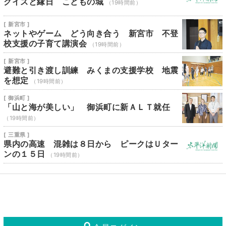
クイズと縁日 こどもの城
（19時間前）
[ 新宮市 ]
ネットやゲーム どう向き合う 新宮市 不登
校支援の子育て講演会
（19時間前）
[ 新宮市 ]
避難と引き渡し訓練 みくまの支援学校 地震
を想定
（19時間前）
[ 御浜町 ]
「山と海が美しい」 御浜町に新ＡＬＴ就任
（19時間前）
[ 三重県 ]
県内の高速 混雑は８日から ピークはＵター
ンの１５日
（19時間前）