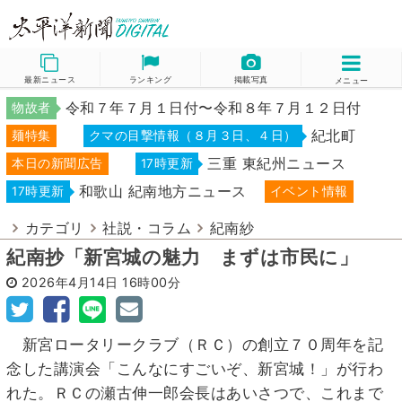
最新ニュース
ランキング
掲載写真
メニュー
令和７年７月１日付〜令和８年７月１２日付
物故者
紀北町
麺特集
クマの目撃情報（８月３日、４日）
三重 東紀州ニュース
本日の新聞広告
17時更新
和歌山 紀南地方ニュース
17時更新
イベント情報
カテゴリ
社説・コラム
紀南紗
紀南抄「新宮城の魅力 まずは市民に」
2026年4月14日
16時00分
新宮ロータリークラブ（ＲＣ）の創立７０周年を記
念した講演会「こんなにすごいぞ、新宮城！」が行わ
れた。ＲＣの瀬古伸一郎会長はあいさつで、これまで