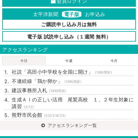
会員ログイン
太平洋新聞
電子版
お申込み
ご購読申し込み月は無料
電子版 試読申し込み（１週間 無料）
アクセスランキング
今日
今週
今月
社説「高田小中学校を全国に開け」
(19時間前)
不連続線「鶏か卵か」
(19時間前)
建設事務所入札
(19時間前)
生成ＡＩの正しい活用 尾鷲高校 １、２年生対象に
講習
(3/12)
熊野市民会館
(2022/8/23)
アクセスランキング一覧