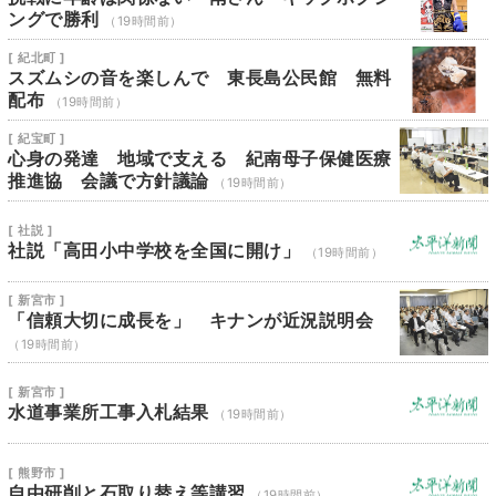
ングで勝利
（19時間前）
[ 紀北町 ]
スズムシの音を楽しんで 東長島公民館 無料
配布
（19時間前）
[ 紀宝町 ]
心身の発達 地域で支える 紀南母子保健医療
推進協 会議で方針議論
（19時間前）
[ 社説 ]
社説「高田小中学校を全国に開け」
（19時間前）
[ 新宮市 ]
「信頼大切に成長を」 キナンが近況説明会
（19時間前）
[ 新宮市 ]
水道事業所工事入札結果
（19時間前）
[ 熊野市 ]
自由研削と石取り替え等講習
（19時間前）