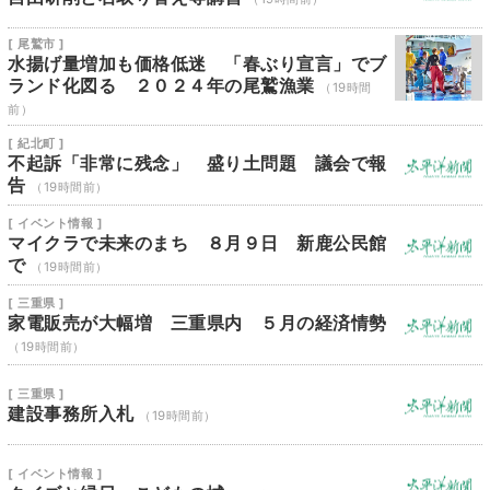
[ 尾鷲市 ]
水揚げ量増加も価格低迷 「春ぶり宣言」でブ
ランド化図る ２０２４年の尾鷲漁業
（19時間
前）
[ 紀北町 ]
不起訴「非常に残念」 盛り土問題 議会で報
告
（19時間前）
[ イベント情報 ]
マイクラで未来のまち ８月９日 新鹿公民館
で
（19時間前）
[ 三重県 ]
家電販売が大幅増 三重県内 ５月の経済情勢
（19時間前）
[ 三重県 ]
建設事務所入札
（19時間前）
[ イベント情報 ]