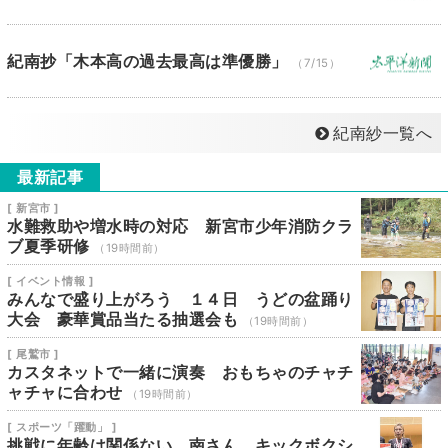
紀南抄「木本高の過去最高は準優勝」
（7/15）
紀南紗一覧へ
最新記事
[ 新宮市 ]
水難救助や増水時の対応 新宮市少年消防クラ
ブ夏季研修
（19時間前）
[ イベント情報 ]
みんなで盛り上がろう １４日 うどの盆踊り
大会 豪華賞品当たる抽選会も
（19時間前）
[ 尾鷲市 ]
カスタネットで一緒に演奏 おもちゃのチャチ
ャチャに合わせ
（19時間前）
[ スポーツ「躍動」 ]
挑戦に年齢は関係ない 南さん キックボクシ