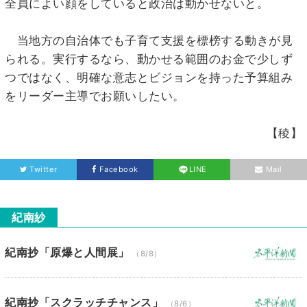
全員によい顔をしていると政治は動かせないと。
当地方の自治体でも子育て支援を標榜する動きが見
られる。実行するなら、動かせる範囲のお金で少しず
つではなく、明確な意志とビジョンを持った予算組み
をリーダー主導でお願いしたい。
【稜】
Twitter
Facebook
LINE
Mail
紀南紗
紀南抄「原爆と人間展」
（8/8）
紀南抄「スクラッチチャンス」
（8/6）