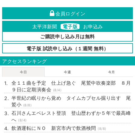
会員ログイン
太平洋新聞
電子版
お申込み
ご購読申し込み月は無料
電子版 試読申し込み（１週間 無料）
アクセスランキング
今日
今週
今月
全１１曲を予定 仕上げ急ぐ 尾鷲中吹奏楽部 ８月
９日に定期演奏会
(8/4)
半世紀の眠りから覚め タイムカプセル掘り出す 尾
鷲小
(8/8)
石川さんエベレスト登頂 登山歴わずか５年で最高峰
へ
(8/4)
飲酒運転にＮＯ 新宮市内で飲酒検問
(8/8)