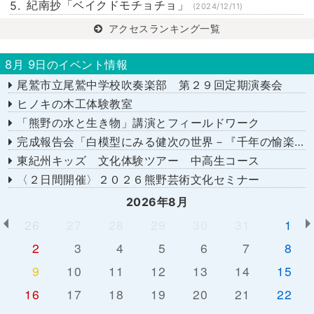
紀南抄「ベイクドモチョチョ」
(2024/12/11)
アクセスランキング一覧
8月 9日のイベント情報
尾鷲市立尾鷲中学校吹奏楽部 第２９回定期演奏会
ヒノキの木工体験教室
「熊野の水と生き物」講演とフィールドワーク
完成報告会「白模型にみる健次の世界－『千年の愉楽』『奇蹟』より－」
東紀州キッズ 文化体験ツアー 中高生コース
〈２日間開催〉２０２６熊野芸術文化セミナー
2026年8月
26
27
28
29
30
31
1
2
3
4
5
6
7
8
9
10
11
12
13
14
15
16
17
18
19
20
21
22