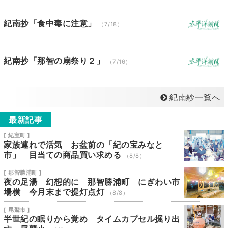
紀南抄「食中毒に注意」
（7/18）
紀南抄「那智の扇祭り２」
（7/16）
紀南紗一覧へ
最新記事
[ 紀宝町 ]
家族連れで活気 お盆前の「紀の宝みなと
市」 目当ての商品買い求める
（8/8）
[ 那智勝浦町 ]
夜の足湯 幻想的に 那智勝浦町 にぎわい市
場横 今月末まで提灯点灯
（8/8）
[ 尾鷲市 ]
半世紀の眠りから覚め タイムカプセル掘り出