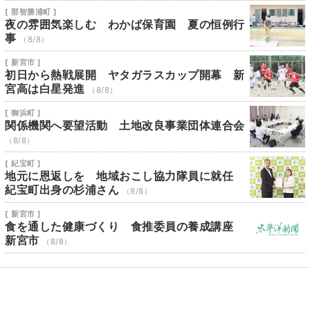
[ 那智勝浦町 ]
夜の雰囲気楽しむ わかば保育園 夏の恒例行
事
（8/8）
[ 新宮市 ]
初日から熱戦展開 ヤタガラスカップ開幕 新
宮高は白星発進
（8/8）
[ 御浜町 ]
関係機関へ要望活動 土地改良事業団体連合会
（8/8）
[ 紀宝町 ]
地元に恩返しを 地域おこし協力隊員に就任
紀宝町出身の杉浦さん
（8/8）
[ 新宮市 ]
食を通した健康づくり 食推委員の養成講座
新宮市
（8/8）