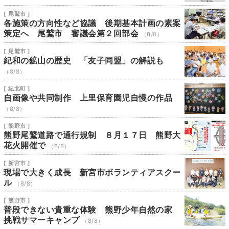
[ 尾鷲市 ]
各施策の方向性など協議 後期基本計画の素案
策定へ 尾鷲市 審議会第２回部会
（8/8）
[ 尾鷲市 ]
紀和の鉱山の歴史 「友子同盟」の解説も
（8/8）
[ 紀北町 ]
自画像や共同制作 上里保育園児自慢の作品
（8/8）
[ 熊野市 ]
熊野尾鷲道路で通行規制 ８月１７日 熊野大
花火開催で
（8/8）
[ 新宮市 ]
現場で大きく成長 新宮市ボランティアスクー
ル
（8/8）
[ 熊野市 ]
普段できない貴重な体験 熊野少年自然の家
挑戦サマーキャンプ
（8/8）