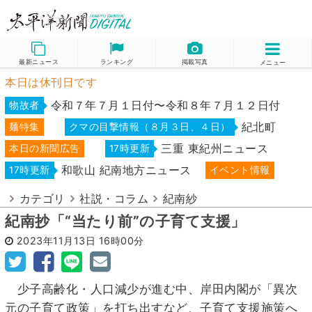
最新ニュース
ランキング
掲載写真
メニュー
本日は休刊日です
令和７年７月１日付〜令和８年７月１２日付
物故者
紀北町
麺特集
クマの目撃情報（８月３日、４日）
三重 東紀州ニュース
本日の新聞広告
17時更新
和歌山 紀南地方ニュース
17時更新
イベント情報
カテゴリ
社説・コラム
紀南紗
紀南抄「“当たり前”の子育て支援」
2023年11月13日
16時00分
少子高齢化・人口減少が進む中、岸田内閣が「異次
元の子育て政策」を打ち出すなど、子育て支援施策へ