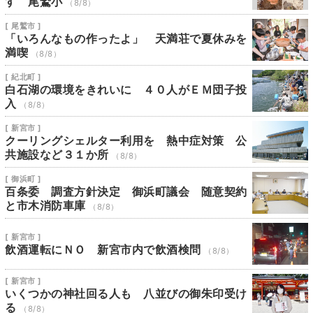
す 尾鷲小
（8/8）
[ 尾鷲市 ]
「いろんなもの作ったよ」 天満荘で夏休みを
満喫
（8/8）
[ 紀北町 ]
白石湖の環境をきれいに ４０人がＥＭ団子投
入
（8/8）
[ 新宮市 ]
クーリングシェルター利用を 熱中症対策 公
共施設など３１か所
（8/8）
[ 御浜町 ]
百条委 調査方針決定 御浜町議会 随意契約
と市木消防車庫
（8/8）
[ 新宮市 ]
飲酒運転にＮＯ 新宮市内で飲酒検問
（8/8）
[ 新宮市 ]
いくつかの神社回る人も 八並びの御朱印受け
る
（8/8）